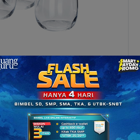
 (sumber: ikea.com)
 keunggulan, yaitu:
 dan juga zat kimia.
Maka dari itu, kaca banyak
um.
e.
Hal ini juga yang membuat kaca dimanfaatkan
a ini juga memiliki kelemahan yaitu rapuh dan