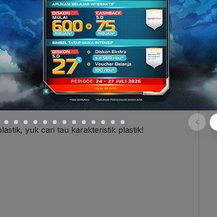
net dan Sifatnya
lastik diproduksi oleh manusia dari pengolahan
i bahan plastik, nggak cuma gelas plastik aja ya,
stik, dan… (kamu lanjutin deh, abis banyak banget
tik, yuk cari tau karakteristik plastik!