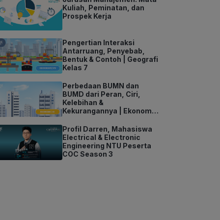
Kuliah, Peminatan, dan
Prospek Kerja
Pengertian Interaksi
Antarruang, Penyebab,
Bentuk & Contoh | Geografi
Kelas 7
Perbedaan BUMN dan
BUMD dari Peran, Ciri,
Kelebihan &
Kekurangannya | Ekonomi
Kelas 11
Profil Darren, Mahasiswa
Electrical & Electronic
Engineering NTU Peserta
COC Season 3