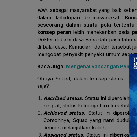
Nah
, sebagai masyarakat yang baik seb
dalam kehidupan bermasyarakat.
Kons
seseorang dalam suatu pola tertentu
konsep peran
lebih menekankan pada
pe
Dokter di balai desa ya sudah pasti tahu
di balai desa. Kemudian, dokter tersebut
mengobati penyakit-penyakit umum seperti pu
Baca Juga:
Mengenal Rancangan Peneliti
Oh iya Squad, dalam konsep status,
Ral
saja?
Ascribed status
. Status ini diperoleh a
ningrat, status keluarga biru tersebut 
Achieved status
. Status ini diperole
Contohnya, Squad yang nanti duduk di 
dengan melanjutkan kuliah.
Assigned status
. Status ini
diberikan 