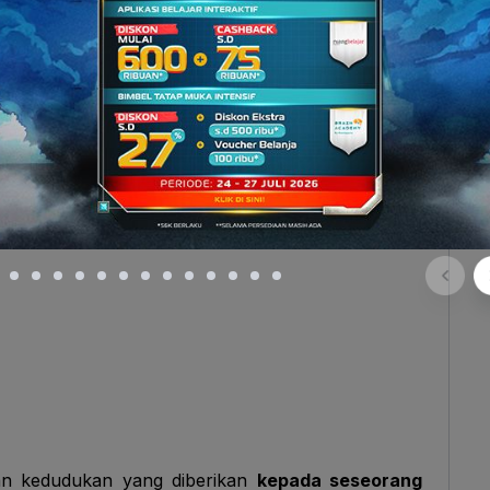
an yang berjuang melawan penjajah pada waktu itu.
patkan gelar sebagai Bapak Proklamator dari
sa beliau pada saat kemerdekaan Indonesia. Hal
n kedudukan yang diberikan
kepada seseorang