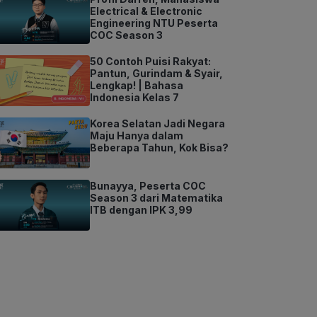
Electrical & Electronic
Engineering NTU Peserta
COC Season 3
50 Contoh Puisi Rakyat:
Pantun, Gurindam & Syair,
Lengkap! | Bahasa
Indonesia Kelas 7
Korea Selatan Jadi Negara
Maju Hanya dalam
Beberapa Tahun, Kok Bisa?
Bunayya, Peserta COC
Season 3 dari Matematika
ITB dengan IPK 3,99