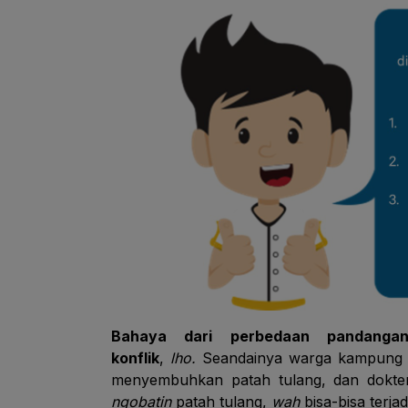
Bahaya dari perbedaan pandangan 
konflik
,
lho.
Seandainya warga kampung ma
menyembuhkan patah tulang, dan dokte
ngobatin
patah tulang,
wah
bisa-bisa terjad