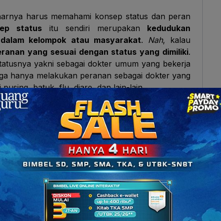
enarnya harus memahami konsep status dan peran
ep status
itu sendiri merupakan
kedudukan
 dalam kelompok atau masyarakat
.
Nah
, kalau
ranan yang sesuai dengan status yang dimiliki
.
 statusnya yakni sebagai dokter umum yang bekerja
 juga hanya melakukan peranan sebagai dokter yang
sing, batuk, flu, diare, dan lain-lain.
an Sosial
ph Linton
membagi menjadi beberapa status. Apa
tas
pewarisan dari orang tua
. Contohnya keluarga
melekat seumur hidup
loh
Squad.
h melalui
usaha yang dilakukan secara sengaja
.
kelas 12, ingin memperbaiki status pendidikannya
kepada orang yang dianggap berjasa
. Contohnya