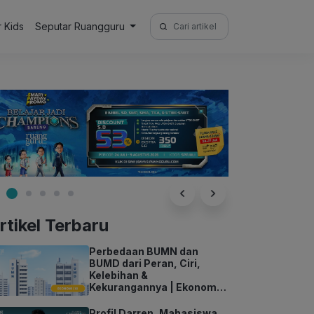
Search
r Kids
Seputar Ruangguru
for:
rtikel Terbaru
Perbedaan BUMN dan
BUMD dari Peran, Ciri,
Kelebihan &
Kekurangannya | Ekonomi
Kelas 11
Profil Darren, Mahasiswa