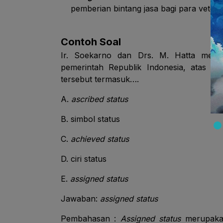
pemberian bintang jasa bagi para veter
Contoh Soal
Ir. Soekarno dan Drs. M. Hatta menda
pemerintah Republik Indonesia, atas ja
tersebut termasuk….
A.
ascribed status
B. simbol status
C.
achieved status
D. ciri status
E.
assigned status
Jawaban:
assigned status
Pembahasan :
Assigned status
merupaka