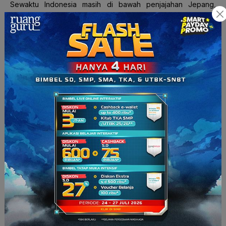
Sewaktu Indonesia masih di bawah penjajahan Jepang,
sistem ekonomi yang diterapkan adalah sistem ekonomi
perang. Saat itu Jepang merasa penting untuk menguasai
sumber-sumber bahan mentah dari berbagai wilayah
Indonesia. Tujuan Jepang melakukan itu, untuk menghadapi
Perang Asia Timur Raya, Squad.
Nah
, wilayah-wilayah
ekonomi yang sanggup memenuhi kebutuhannya sendiri atau
yang diberi nama Lingkungan Kemakmuran Bersama Asia
Timur Raya, merupakan wilayah yang masuk ke dalam
struktur ekonomi yang direncanakan oleh Jepang.
Kalau di bidang moneter, pemerintah Jepang berusaha untuk
mempertahankan nilai gulden Belanda. Hal itu dilakukan agar
harga barang-barang dapat dipertahankan sebelum perang.