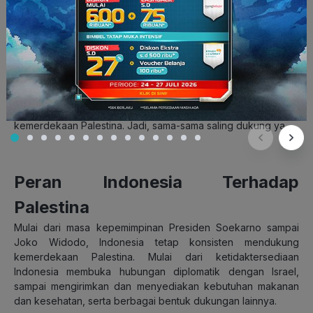
kemerdekaannya. Seperti diadakannya
Congres Al-Islam
Indonesia pertama yang dilaksanakan di Surabaya pada
tanggal 26 Februari-1 Maret 1938.
Palestina mempunyai peran penting dalam kehidupan bangsa
Indonesia, seperti memberikan dukungan atas janji
kemerdekaan yang dicetuskan oleh Perdana Menteri Koiso.
Selain Palestina, Indonesia juga turut aktif mendukung
kemerdekaan Palestina. Jadi, sama-sama saling dukung ya.
Peran Indonesia Terhadap
Palestina
Mulai dari masa kepemimpinan Presiden Soekarno sampai
Joko Widodo, Indonesia tetap konsisten mendukung
kemerdekaan Palestina. Mulai dari ketidaktersediaan
Indonesia membuka hubungan diplomatik dengan Israel,
sampai mengirimkan dan menyediakan kebutuhan makanan
dan kesehatan, serta berbagai bentuk dukungan lainnya.