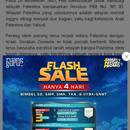
Pada 29 November 1947, PBB memutuskan untuk membagi
wilayah Palestina berdasarkan Resolusi PBB No. 181 (II).
Wilayah Palestina yang sebelumnya adalah wilayah mandat
Inggris dibagi menjadi dua bagian, yaitu bagi kelompok Arab
Palestina dan Yahudi.
Perang demi perang terus terjadi antara Palestina dengan
Israel. Gerakan Zionisme ini tidak pernah berhenti. Mereka
terus berusaha merebut tanah wilayah bangsa Palestina demi
tujuan utamanya, yaitu berdirinya sebuah negara bagi kaum
Yahudi. Sampai hari ini, wilayah Palestina yang amat luas itu
terus berkurang akibat pendudukan yang dilakukan Israel
hingga saat ini.
Baca Juga:
Perang Teluk 1, 2, 3: Latar Belakang dan
Jalannya Perang
Lalu, di mana Indonesia? Apakah diam saja? Oh tentu tidak.
Indonesia banyak melakukan usaha demi terciptanya
perdamaian antar keduanya.
Hubungan antara bangsa Indonesia dengan Palestina sudah
terjalin sebelum bangsa Indonesia memproklamasikan