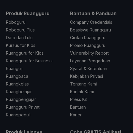
Produk Ruangguru
Bantuan & Panduan
Roboguru
Company Credentials
Roboguru Plus
Beasiswa Ruangguru
Dafa dan Lulu
Cicilan Ruangguru
Kursus for Kids
Promo Ruangguru
Ruangguru for Kids
Vulnerability Report
Ruangguru for Business
Layanan Pengaduan
Ruanguji
Syarat & Ketentuan
Ruangbaca
Kebijakan Privasi
Ruangkelas
Tentang Kami
Ruangbelajar
Kontak Kami
Ruangpengajar
Press Kit
Ruangguru Privat
Bantuan
Ruangpeduli
Karier
Produk Lainnya
Coba GRATIS Aplikasi