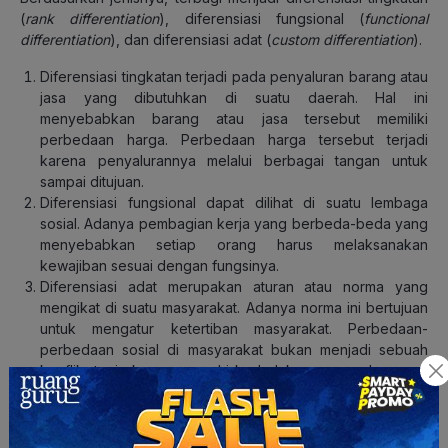
(
rank differentiation
), diferensiasi fungsional (
functional
differentiation
), dan diferensiasi adat (
custom differentiation
).
Diferensiasi tingkatan terjadi pada penyaluran barang atau
jasa yang dibutuhkan di suatu daerah. Hal ini
menyebabkan barang atau jasa tersebut memiliki
perbedaan harga. Perbedaan harga tersebut terjadi
karena penyalurannya melalui berbagai tangan untuk
sampai ditujuan.
Diferensiasi fungsional dapat dilihat di suatu lembaga
sosial. Adanya pembagian kerja yang berbeda-beda yang
menyebabkan setiap orang harus melaksanakan
kewajiban sesuai dengan fungsinya.
Diferensiasi adat merupakan aturan atau norma yang
mengikat di suatu masyarakat. Adanya norma ini bertujuan
untuk mengatur ketertiban masyarakat. Perbedaan-
perbedaan sosial di masyarakat bukan menjadi sebuah
konflik, tapi akan memenuhi kedudukan yang ada sesuai
dengan hak masing-masing di masyarakat tersebut.