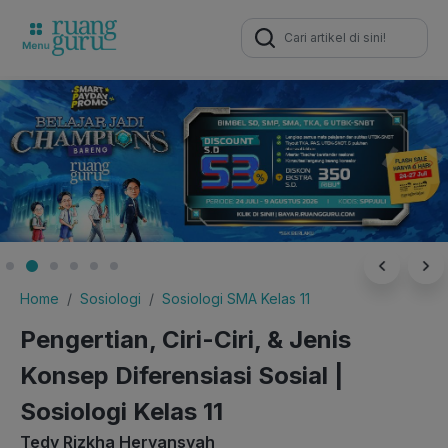
Search
for:
Home
Sosiologi
Sosiologi SMA Kelas 11
Pengertian, Ciri-Ciri, & Jenis
Konsep Diferensiasi Sosial |
Sosiologi Kelas 11
Tedy Rizkha Heryansyah