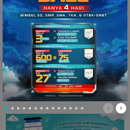
Nah
, sekarang kalian sudah paham
kan
tentang apa itu
diferensiasi sosial? Nah, kalau kamu mau belajar topik-topik
lain dalam ilmu sosiologi, yuk segera berlangganan
ruangbelajar
! Di sana, kamu bakal belajar seru dengan
video-video animasi yang menarik.