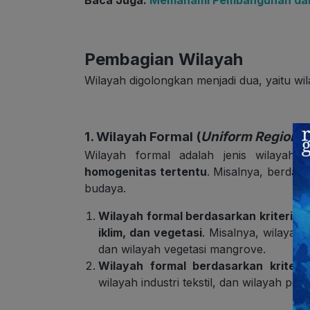
Baca Juga:
Memahami Pembangunan da
Pembagian Wilayah
Wilayah digolongkan menjadi dua, yaitu wi
1. Wilayah Formal (
Uniform Region
)
Wilayah formal adalah jenis wilayah 
homogenitas tertentu
. Misalnya, berdasar
budaya.
Wilayah formal berdasarkan kriteria fi
iklim, dan vegetasi
. Misalnya, wilayah 
dan wilayah vegetasi mangrove.
Wilayah formal berdasarkan kriteri
wilayah industri tekstil, dan wilayah pe