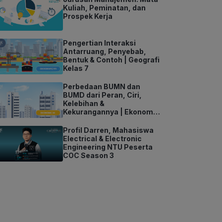
Kuliah, Peminatan, dan
Prospek Kerja
Pengertian Interaksi
Antarruang, Penyebab,
Bentuk & Contoh | Geografi
Kelas 7
Perbedaan BUMN dan
BUMD dari Peran, Ciri,
Kelebihan &
Kekurangannya | Ekonomi
Kelas 11
Profil Darren, Mahasiswa
Electrical & Electronic
Engineering NTU Peserta
COC Season 3