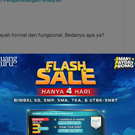
n Pengembangan Wilayah
layah formal dan fungsional. Bedanya apa ya?
yang dicirikan berdasarkan
keseragaman atau
kan kriteria fisik atau alam, maupun kriteria sosial
sik
dilihat dari
kesamaan topografi, jenis batuan,
pegunungan kapur (karst), wilayah beriklim dingin,
a sosial budaya
, misalnya wilayah suku Banjar,
rtanian sawah basah.