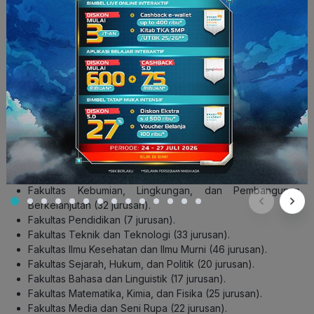
untuk penerimaan UBC.
Pertengahan April
: Pengumuman penerima beasiswa kuliah.
Jurusan di University of British Columbia
UBC memiliki program yang sangat lengkap dan mencakup
hampir semua disiplin ilmu yang ditawarkan untuk jenjang S1.
UBC memiliki 2 kampus utama yang terletak di Kota
Vancouver dan Okanagan. Berikut daftar fakultas dan jumlah
jurusan yang bisa kamu pilih untuk kuliah di University of
British Columbia:
Fakultas Bisnis dan Ekonomi (17 jurusan).
Fakultas Kebumian, Lingkungan, dan Pembangunan
Berkelanjutan (32 jurusan).
Fakultas Pendidikan (7 jurusan).
Fakultas Teknik dan Teknologi (33 jurusan).
Fakultas Ilmu Kesehatan dan Ilmu Murni (46 jurusan).
Fakultas Sejarah, Hukum, dan Politik (20 jurusan).
Fakultas Bahasa dan Linguistik (17 jurusan).
Fakultas Matematika, Kimia, dan Fisika (25 jurusan).
Fakultas Media dan Seni Rupa (22 jurusan).