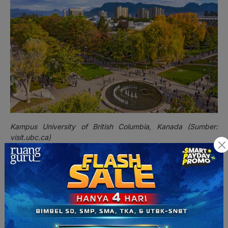
Kampus University of British Columbia, Kanada (Sumber:
visit.ubc.ca)
Timeline
Seleksi
1 Desember
:
Deadline
pendaftaran mahasiswa baru UBC dan
pendaftaran beasiswa.
31 Januari
: Pengumuman lolos seleksi bahasa Inggris UBC.
31 Januari
: Mulai kirimkan semua dokumen yang diperlukan