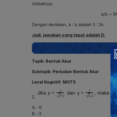
Akibatnya,
a/b = 9
Dengan demikian, a : b adalah 3 : 2k.
Jadi, jawaban yang tepat adalah D.
Topik
: Bentuk Akar
Subtopik
: Perkalian Bentuk Akar
Level Kognitif
: MOTS
2.
A. -6
B. -3