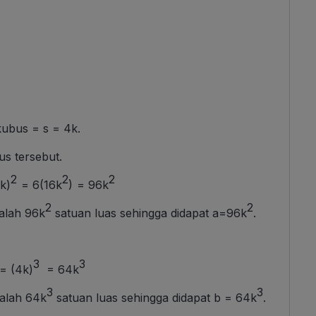
kubus = s = 4k.
us tersebut.
2
2
2
k)
= 6(16k
)
= 96k
2
2
alah 96k
satuan luas sehingga didapat a=96k
.
3
3
= (4k)
= 64k
3
3
dalah 64k
satuan luas sehingga didapat b = 64k
.