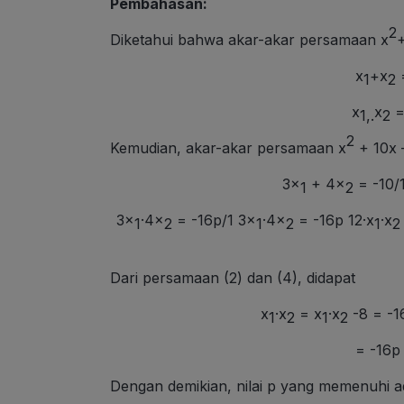
Pembahasan:
2
Diketahui bahwa akar-akar persamaan x
x
+x
=
1
2
x
x
=
1,.
2
2
Kemudian, akar-akar persamaan x
+ 10x 
3x
+ 4x
= -10/
1
2
3x
·4x
= -16p/1 3x
·4x
= -16p 12·x
·x
1
2
1
2
1
2
Dari persamaan (2) dan (4), didapat
x
·x
= x
·x
-8 = -1
1
2
1
2
= -16p
Dengan demikian, nilai p yang memenuhi a