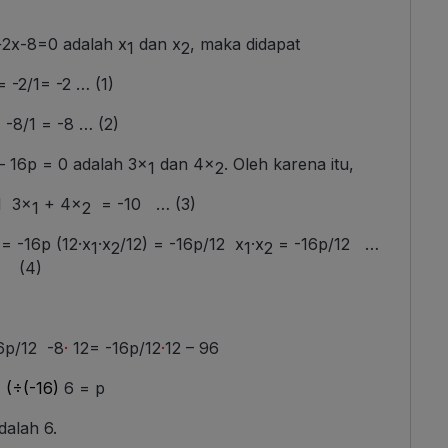
+2x-8=0 adalah x
dan x
, maka didapat
1
2
 -2/1= -2 … (1)
 -8/1 = -8 … (2)
– 16p = 0 adalah 3x
dan 4x
. Oleh karena itu,
1
2
1 3x
+ 4x
= -10 … (3)
1
2
= -16p (12·x
·x
/12) = -16p/12 x
·x
= -16p/12 …
1
2
1
2
(4)
6p/12 -8
·
12= -16p/12
·
12 – 96
(÷(
-16)
6 = p
dalah 6.