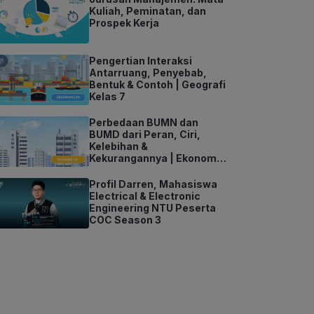
Kuliah, Peminatan, dan
Prospek Kerja
Pengertian Interaksi
Antarruang, Penyebab,
Bentuk & Contoh | Geografi
Kelas 7
Perbedaan BUMN dan
BUMD dari Peran, Ciri,
Kelebihan &
Kekurangannya | Ekonomi
Kelas 11
Profil Darren, Mahasiswa
Electrical & Electronic
Engineering NTU Peserta
COC Season 3