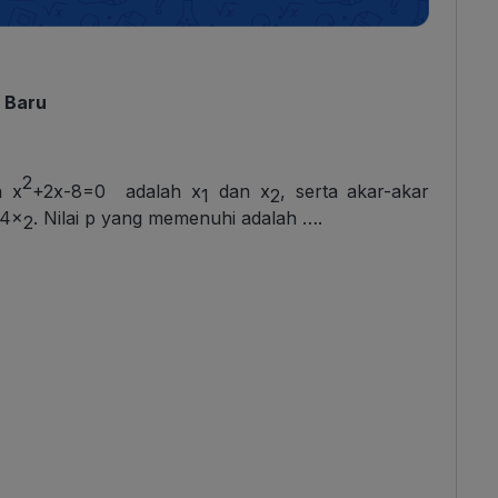
t Baru
2
n x
+2x-8=0 adalah x
dan x
, serta akar-akar
1
2
 4x
. Nilai p yang memenuhi adalah ….
2