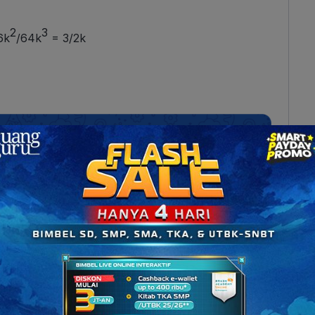
2
3
6k
/64k
= 3/2k