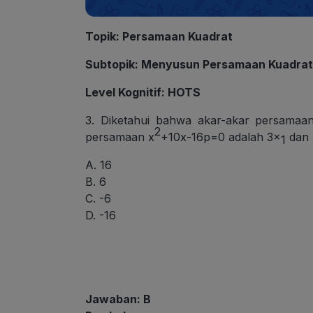
Topik
: Persamaan Kuadrat
Subtopik
: Menyusun Persamaan Kuadra
Level Kognitif
: HOTS
3. Diketahui bahwa akar-akar persamaa
2
persamaan x
+10x-16p=0 adalah 3x
dan
1
A. 16
B. 6
C. -6
D. -16
Jawaban: B