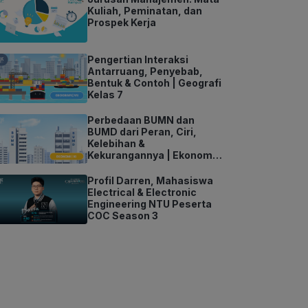
Kuliah, Peminatan, dan
Prospek Kerja
Pengertian Interaksi
Antarruang, Penyebab,
Bentuk & Contoh | Geografi
Kelas 7
Perbedaan BUMN dan
BUMD dari Peran, Ciri,
Kelebihan &
Kekurangannya | Ekonomi
Kelas 11
Profil Darren, Mahasiswa
Electrical & Electronic
Engineering NTU Peserta
COC Season 3