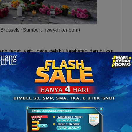
 Brussels (Sumber: newyorker.com)
ng tepat, yaitu pada pelaku kejahatan dan bukan
didasarkan pada prasangka. Jangan memprovokasi
 tertentu yang belum tentu menjadi penyebab
an kalimat tersebut dengan lantang. Jangan biarkan
sehari-hari dan kembalilah pada rutinitas normal.
ereka berhasil memengaruhi kehidupan sehari-hari