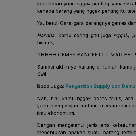
kebutuhan yang
nggak
penting sama sekali 
kenapa barang yang nggak penting itu tete
Ya, betul! Gara-gara barangnya gemes dan
Hahaha
, kamu sering gitu juga
nggak
,
g
histeris,
“IHHHH GEMES BANGEETTT, MAU BELI!
Sampai akhirnya barang di rumah kamu 
Cih
!
Baca Juga:
Pengertian Supply dan Dema
Nah, biar kamu nggak boros terus, ada
yaitu mempelajari tentang macam-macam
ilmu ekonomi ini.
Dengan mengetahui jenis-jenis kebutuhan
menentukan apakah suatu barang terten