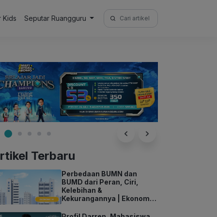
Search
r Kids
Seputar Ruangguru
for:
rtikel Terbaru
Perbedaan BUMN dan
BUMD dari Peran, Ciri,
Kelebihan &
Kekurangannya | Ekonomi
Kelas 11
Profil Darren, Mahasiswa