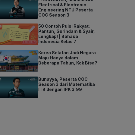
Electrical & Electronic
Engineering NTU Peserta
COC Season 3
50 Contoh Puisi Rakyat:
Pantun, Gurindam & Syair,
Lengkap! | Bahasa
Indonesia Kelas 7
Korea Selatan Jadi Negara
Maju Hanya dalam
Beberapa Tahun, Kok Bisa?
Bunayya, Peserta COC
Season 3 dari Matematika
ITB dengan IPK 3,99