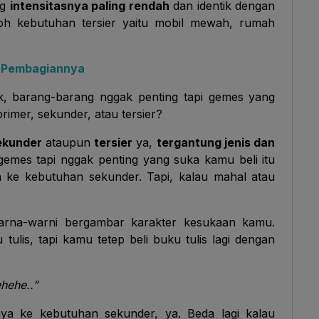
ng
intensitasnya paling rendah
dan identik dengan
oh kebutuhan tersier yaitu mobil mewah, rumah
n Pembagiannya
k, barang-barang nggak penting tapi gemes yang
imer, sekunder, atau tersier?
ekunder
ataupun
tersier
ya,
tergantung jenis dan
emes tapi nggak penting yang suka kamu beli itu
 ke kebutuhan sekunder. Tapi, kalau mahal atau
arna-warni bergambar karakter kesukaan kamu.
lis, tapi kamu tetep beli buku tulis lagi dengan
hehe..”
nya ke kebutuhan sekunder, ya.
Beda lagi kalau