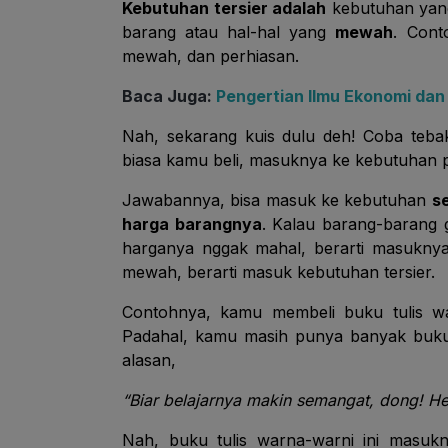
Kebutuhan tersier adalah
kebutuhan ya
barang atau hal-hal yang
mewah
. Cont
mewah, dan perhiasan
.
Baca Juga:
Pengertian Ilmu Ekonomi da
Nah, sekarang kuis dulu deh! Coba teba
biasa kamu beli, masuknya ke kebutuhan pr
Jawabannya, bisa masuk ke kebutuhan
s
harga barangnya
.
Kalau barang-barang g
harganya nggak mahal, berarti masuknya
mewah, berarti masuk kebutuhan tersier.
Contohnya, kamu membeli buku tulis w
Padahal, kamu masih punya banyak buku tu
alasan,
“Biar belajarnya makin semangat, dong! He
Nah, buku tulis warna-warni ini masuk