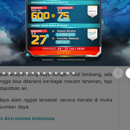
ilmu ekonomi? Kelangkaan (
scarcity
) dalam ilmu
ber daya ekonomi yang terbatas dengan jumlah
langkaan sumber daya ekonomi dapat disebabkan
ayah di muka bumi ini memiliki sumber daya alam
 ada wilayah yang kaya dengan hasil tambang, ada
ingga bisa ditanami berbagai macam tanaman, tapi
dapatkan air.
 daya alam
nggak
tersebar secara merata di muka
sumber daya.
n Astronomis Indonesia