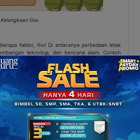
i Kelangkaan Gas
eberapa faktor, lho! Di antaranya perbedaan letak
embangan teknologi, dan bencana alam. Contoh
etak geografis, misalnya wilayah yang berada di
ngan air bersih. Sementara itu, di perkotaan, bisa
ena di pegunungan, masih banyak pohon-pohon yang
 sedikit. Paham, ya?
sumber daya ekonomi?
er Daya Ekonomi