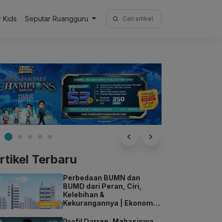
Search
r Kids
Seputar Ruangguru
for:
rtikel Terbaru
Perbedaan BUMN dan
BUMD dari Peran, Ciri,
Kelebihan &
Kekurangannya | Ekonomi
Kelas 11
Profil Darren, Mahasiswa