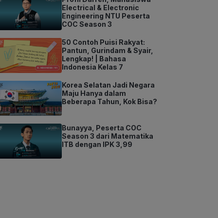
Electrical & Electronic
Engineering NTU Peserta
COC Season 3
50 Contoh Puisi Rakyat:
Pantun, Gurindam & Syair,
Lengkap! | Bahasa
Indonesia Kelas 7
Korea Selatan Jadi Negara
Maju Hanya dalam
Beberapa Tahun, Kok Bisa?
Bunayya, Peserta COC
Season 3 dari Matematika
ITB dengan IPK 3,99