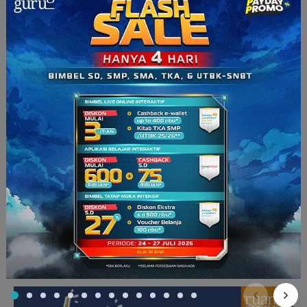
kan dicoba? Ajak juga anak Anda ikut serta membuatnya agar
ia senang dan jadi semangat makan. Bonusnya,
bonding
antara orang tua dan anak pun bisa semakin erat.
Cemilan sehat
Takut anak Anda makan terlalu sedikit? Coba sajikan cemilan
sehat yang lezat dan enak. Bagusnya
sih
Anda membuatnya
sendiri, agar kesehatan dan kebersihannya lebih terjamin.
Misalnya
nih,
bikin es buah, puding susu, penganan berbahan
dasar ubi, jus, atau bahkan
smoothies.
Untuk ada yang tidak punya banyak waktu untuk menyiapkan
cemilan anak,
smoothies
bisa jadi solusinya. Karena cara
membuatnya hanya dengan mencampurkan semua bahan ke
dalam blender.
Nah, smoothies
bisa dibuat tidak hanya dari
satu bahan
lho
. Anda bisa mencampurkannya dengan
kombinasi 2-4 bahan lainnya dari buah maupun sayuran.
Hmm
ini juga trik jitu untuk menyembunyikan keberadaan sayur
bagi anak yang susah makan sayur.