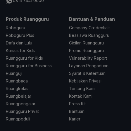
0815 7441 0000
Produk Ruangguru
Bantuan & Panduan
Roboguru
Company Credentials
Roboguru Plus
Beasiswa Ruangguru
Dafa dan Lulu
Cicilan Ruangguru
Kursus for Kids
Promo Ruangguru
Ruangguru for Kids
Vulnerability Report
Ruangguru for Business
Layanan Pengaduan
Ruanguji
Syarat & Ketentuan
Ruangbaca
Kebijakan Privasi
Ruangkelas
Tentang Kami
Ruangbelajar
Kontak Kami
Ruangpengajar
Press Kit
Ruangguru Privat
Bantuan
Ruangpeduli
Karier