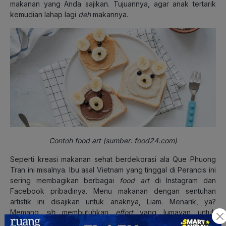
makanan yang Anda sajikan. Tujuannya, agar anak tertarik
kemudian lahap lagi
deh
makannya.
Contoh food art (sumber: food24.com)
Seperti kreasi makanan sehat berdekorasi ala Que Phuong
Tran ini misalnya. Ibu asal Vietnam yang tinggal di Perancis ini
sering membagikan berbagai
food art
di Instagram dan
Facebook pribadinya. Menu makanan dengan sentuhan
artistik ini disajikan untuk anaknya, Liam. Menarik, ya?
Memang
sih
membutuhkan
effort
yang lumayan untuk
membuat makanan menjadi semenarik ini. Tapi tidak salahnya