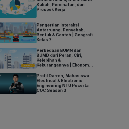
Kuliah, Peminatan, dan
Prospek Kerja
Pengertian Interaksi
Antarruang, Penyebab,
Bentuk & Contoh | Geografi
Kelas 7
Perbedaan BUMN dan
BUMD dari Peran, Ciri,
Kelebihan &
Kekurangannya | Ekonomi
Kelas 11
Profil Darren, Mahasiswa
Electrical & Electronic
Engineering NTU Peserta
COC Season 3