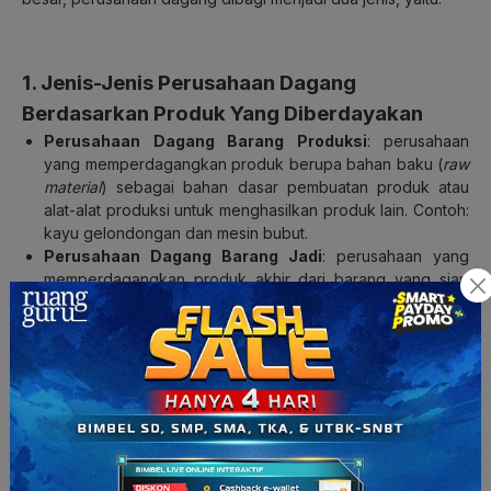
1. Jenis-Jenis Perusahaan Dagang
Berdasarkan Produk Yang Diberdayakan
Perusahaan Dagang Barang Produksi
: perusahaan
yang memperdagangkan produk berupa bahan baku (
raw
material
) sebagai bahan dasar pembuatan produk atau
alat-alat produksi untuk menghasilkan produk lain. Contoh:
kayu gelondongan dan mesin bubut.
Perusahaan Dagang Barang Jadi
: perusahaan yang
memperdagangkan produk akhir dari barang yang siap
dikonsumsi. Contoh: ransel, pakaian, kulkas.
Baca Juga:
Tahapan Pengikhtisaran Akuntansi pada
Perusahaan Jasa
2. Jenis-Jenis Perusahaan Dagang