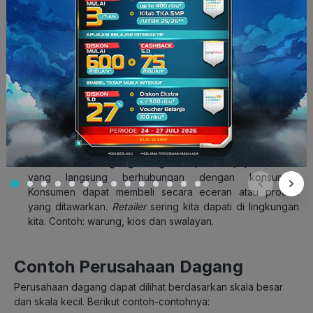
Berdasarkan Macam Konsumen Yang
Terlibat
Perusahaan Dagang Besar (
Wholesaler
)
: perusahaan
yang secara langsung membeli produk dari pabrik dalam
jumlah besar dan dijual dalam volume yang besar pula.
Contoh: Pedagang grosir.
Perusahaan Dagang Perantara (
Middleman
)
:
perusahaan yang membeli dalam partai besar untuk dijual
kembali ke pengecer dalam jumlah sedang. Contoh:
pedagang subgrosir.
Perusahaan Dagang Pengecer (
Retailer
)
: perusahaan
yang langsung berhubungan dengan konsumen.
Konsumen dapat membeli secara eceran atau produk
yang ditawarkan.
Retailer
sering kita dapati di lingkungan
kita. Contoh: warung, kios dan swalayan.
Contoh Perusahaan Dagang
Perusahaan dagang dapat dilihat berdasarkan skala besar
dan skala kecil. Berikut contoh-contohnya: