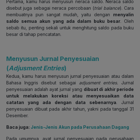
Pertama, kamu harus menyusun neraca saldo. Neraca saldo
disebut juga sebagai neraca percobaan (
trial balance
). Cara
membuatnya pun sangat mudah, yaitu dengan
menyalin
saldo semua akun yang ada dalam buku besar
. Oleh
sebab itu, penting sekali untuk menghitung saldo pada buku
besar di tahap pencatatan.
Menyusun Jurnal Penyesuaian
(
A
djusment Entries
)
Kedua, kamu harus menyusun jurnal penyesuaian atau dalam
Bahasa Inggris disebut sebagai
adjusment entries.
Jurnal
penyesuaian adalah ayat jurnal yang
dibuat di akhir periode
untuk melakukan koreksi atau menyesuaikan data
catatan yang ada dengan data sebenarnya
. Jurnal
penyesuaian dibuat pada akhir tahun, yakni pada tanggal 31
Desember.
Baca juga:
Jenis-Jenis Akun pada Perusahaan Dagang
Pada umumnya, ayat jurnal penyesuaian pada perusahaan