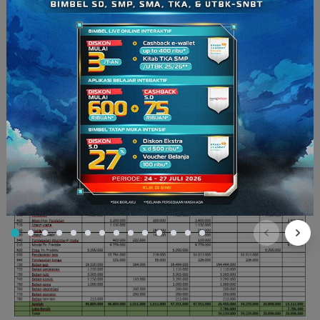
dasar pembuatan laporan keuangan.
Ketika membuat kolom
laba rugi dan kolom neraca, kamu perlu
melihat dan
memecah data dari neraca saldo setelah penyesuaian
.
Jadi,
akun-akun yang ada pada neraca saldo setelah
penyesuaian dipecah menjadi dua kelompok, yaitu akun
nominal (temporal) untuk kolom laba rugi dan akun riil
(permanen) untuk kolom neraca.