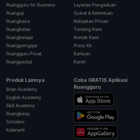
Ruangguru for Business
Layanan Pengaduan
Ruanguji
Syarat & Ketentuan
Ruangbaca
Kebijakan Privasi
Ruangkelas
Tentang Kami
Ruangbelajar
Kontak Kami
Ruangpengajar
Press Kit
Ruangguru Privat
Bantuan
Ruangpeduli
Karier
Produk Lainnya
Coba GRATIS Aplikasi
Ruangguru
Brain Academy
English Academy
Skill Academy
Ruangkerja
Schoters
Kalananti