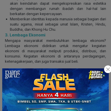
akan keindahan dapat mengekspresikan rasa estetika
dengan membangun rumah ibadah dan hal-hal lain
berkaitan dengan kepercayaan.
Memberikan identitas kepada manusia sebagai bagian dari
suatu agama, misal sebagai umat Islam, Kristen, Hindu,
Buddha, dan Khong Hu Chu.
3. Lembaga Ekonomi
Mengapa masyarakat membutuhkan lembaga ekonomi?
Lembaga ekonomi didirikan untuk mengatur kegiatan
ekonomi di masyarakat meliputi produksi, distribusi, dan
konsumsi. Kegiatan ekonomi di antaranya perdagangan,
ketenagakerjaan, dan juga transaksi jual beli.
Contoh dari lembaga ekonomi adalah Badan Usaha Milik
Negara (BUMN), Badan Usaha Milik Swasta (BUMS), dan
perusahaan.
Untuk lebih jelasnya, kita akan lihat beberapa fungsi dari
lembaga ekonomi seperti berikut:
Lembaga ekonomi memberi pedoman pertukaran barang
Lembaga ekonomi memberi pedoman tentang