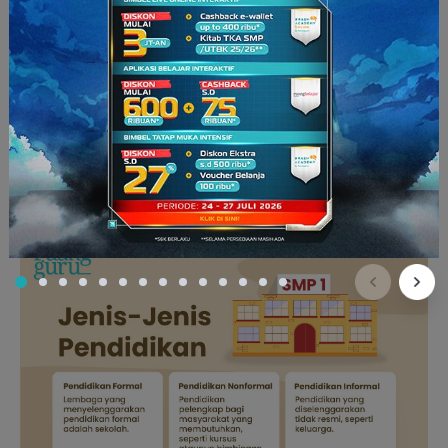
ketenagakerjaan.
Lembaga ekonomi memberi pedoman tentang cara
mendapatkan barang atau bahan baku
Lembaga ekonomi memberi pedoman tentang harga jual
barang di pasar.
4. Lembaga Pendidikan
Lembaga pendidikan adalah lembaga yang bertanggung
jawab atas terselenggaranya pendidikan di masyarakat.
Lembaga pendidikan sangat penting untuk terus dipelihara
oleh masyarakat karena fungsinya yang sangat penting.