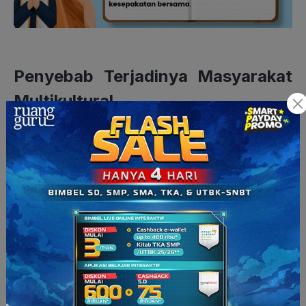
Penyebab Terjadinya Masyarakat
Multikultural
Terbentuknya masyarakat multikultural merupakan hasil dari
berbagai faktor yang mencakup aspek historis, sosial,
ekonomi, politik, dan teknologi. Berikut adalah beberapa
penyebab utama terbentuknya masyarakat multikultural:
1. Migrasi dan Mobilitas
a. Migrasi Internasional
Perpindahan penduduk dari satu negara ke negara lain, baik
karena alasan ekonomi, politik, maupun sosial, menjadi salah
satu faktor utama terbentuknya masyarakat multikultural. Para
migran membawa budaya, adat istiadat, bahasa, dan nilai-nilai
mereka ke tempat tujuan baru, menciptakan keragaman