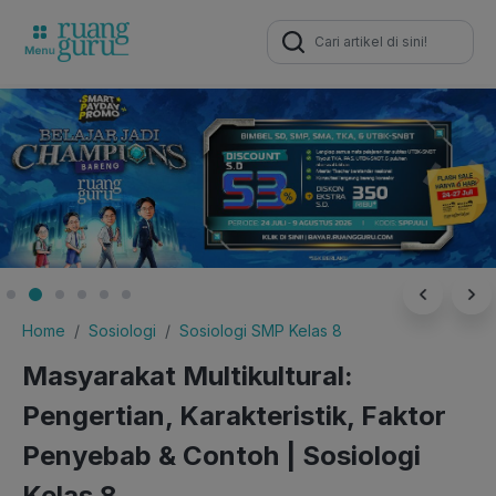
Search
for:
Home
Sosiologi
Sosiologi SMP Kelas 8
Masyarakat Multikultural:
Pengertian, Karakteristik, Faktor
Penyebab & Contoh | Sosiologi
Kelas 8