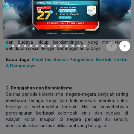
budaya.
b. Urbanisasi
Perpindahan penduduk dari desa ke kota sering kali
menghasilkan masyarakat multikultural di kawasan perkotaan.
Di kota-kota, orang-orang dari berbagai latar belakang etnis
dan budaya hidup berdampingan, yang memperkaya
kehidupan sosial dengan keberagaman budaya.
Baca Juga:
Mobilitas Sosial: Pengertian, Bentuk, Faktor
& Dampaknya
2. Penjajahan dan Kolonialisme
Selama periode kolonialisme, negara-negara penjajah sering
membawa tenaga kerja dari koloni-koloni mereka untuk
bekerja di sektor-sektor tertentu. Hal ini menyebabkan
percampuran berbagai kelompok etnis dan budaya di
wilayah koloni maupun di negara penjajah itu sendiri,
menciptakan komunitas multikultural yang beragam.