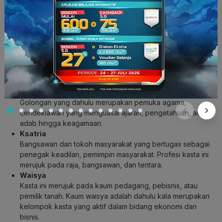
Contoh dari situasi ini bisa dilihat dari konsep strata dalam
agama Hindu yang terdiri dari 4 macam kasta. Kasta tersebut
yaitu Brahmana, Ksatria, Waisya dan Sudra. Kasta Brahmana,
Ksatria dan Waisya disebut triwangsa, sedangkan kasta Sudra
disebut jaba. Gelar-gelar tersebut diwariskan menurut garis
keturunan ayah. Secara singkat, kasta masyarakat hindu
tersebut bisa dijabarkan sebagai berikut:
Brahmana
Golongan yang dahulu merupakan pemuka agama,
cendekiawan yang menguasai ajaran, pengetahuan, adat,
adab hingga keagamaan.
Ksatria
Bangsawan dan tokoh masyarakat yang bertugas sebagai
penegak keadilan, pemimpin masyarakat. Profesi kasta ini
merujuk pada raja, bangsawan, dan tentara.
Waisya
Kasta ini merujuk pada kaum pedagang, pebisnis, atau
pemilik tanah. Kaum waisya adalah dahulu kala merupakan
kelompok kasta yang aktif dalam bidang ekonomi dan
bisnis.