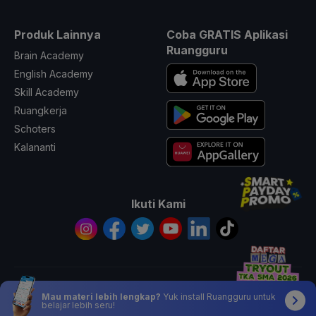
Produk Lainnya
Coba GRATIS Aplikasi
Ruangguru
Brain Academy
English Academy
Skill Academy
Ruangkerja
Schoters
Kalananti
Ikuti Kami
© 2026 All Rights Reserved PT. Ruang Raya Indonesia
Mau materi lebih lengkap?
Yuk install Ruangguru untuk
belajar lebih seru!