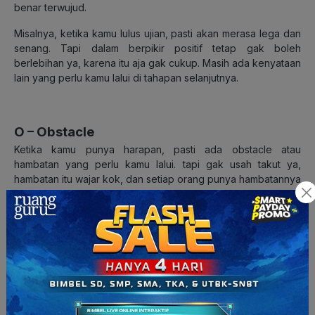
benar terwujud.
Misalnya, ketika kamu lulus ujian, pasti akan merasa lega dan
senang. Tapi dalam berpikir positif tetap gak boleh
berlebihan ya, karena itu aja gak cukup. Masih ada kenyataan
lain yang perlu kamu lalui di tahapan selanjutnya.
O – Obstacle
Ketika kamu punya harapan, pasti ada obstacle atau
hambatan yang perlu kamu lalui. tapi gak usah takut ya,
hambatan itu wajar kok, dan setiap orang punya hambatannya
masing-masing. Kamu bisa mulai melihat hambatan dari dua
faktor, yaitu internal dan eksternal.
Misalnya, ketika kamu ingin lulus UTBK dan masuk di
universitas favorit, faktor internal yang sering menghambat
kamu yaitu sering demotivasi yang akhirnya membuat kamu
malas belajar. Sedangkan faktor eksternalnya yaitu banyak
teman kamu yang lebih sering ngajak nongkrong daripada
belajar bareng.