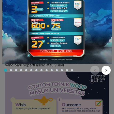
P – Plan
Ngomongin cara mengatasi obstacle, tentu kita perlu
perencanaan, dong. Maka dari itu, tahap ini penting nih untuk
kamu merancang strategi yang harus kamu lakukan. Pasti kita
udah gak asing lagi ya sama istilah “jika-maka”?
Nah di langkah ini kita dituntut untuk memikirkan jika kita tahu
hambatan (x), maka kita akan melakukan (y). Misalnya, Jika
kamu malas belajar, maka kamu harus mencari metode balajar
yang baru seperti audio atau visual.