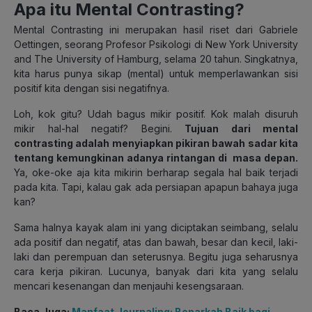
Apa itu Mental Contrasting?
Mental Contrasting ini merupakan hasil riset dari Gabriele
Oettingen, seorang Profesor Psikologi di New York University
and The University of Hamburg, selama 20 tahun. Singkatnya,
kita harus punya sikap (mental) untuk memperlawankan sisi
positif kita dengan sisi negatifnya.
Loh, kok gitu? Udah bagus mikir positif. Kok malah disuruh
mikir hal-hal negatif? Begini.
Tujuan dari mental
contrasting adalah menyiapkan pikiran bawah sadar kita
tentang kemungkinan adanya rintangan di masa depan.
Ya, oke-oke aja kita mikirin berharap segala hal baik terjadi
pada kita. Tapi, kalau gak ada persiapan apapun bahaya juga
kan?
Sama halnya kayak alam ini yang diciptakan seimbang, selalu
ada positif dan negatif, atas dan bawah, besar dan kecil, laki-
laki dan perempuan dan seterusnya. Begitu juga seharusnya
cara kerja pikiran. Lucunya, banyak dari kita yang selalu
mencari kesenangan dan menjauhi kesengsaraan.
Baca Juga:
Manfaat Journaling: Benarkah Baik bagi