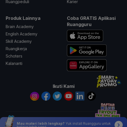
Ruangpeduli
Karier
Produk Lainnya
Coba GRATIS Aplikasi
Ruangguru
Brain Academy
English Academy
Skill Academy
Ruangkerja
Schoters
Kalananti
Ikuti Kami
© 2026 All Rights Reserved PT. Ruang Raya Indonesia
Mau materi lebih lengkap?
Yuk install Ruangguru untuk
belajar lebih seru!