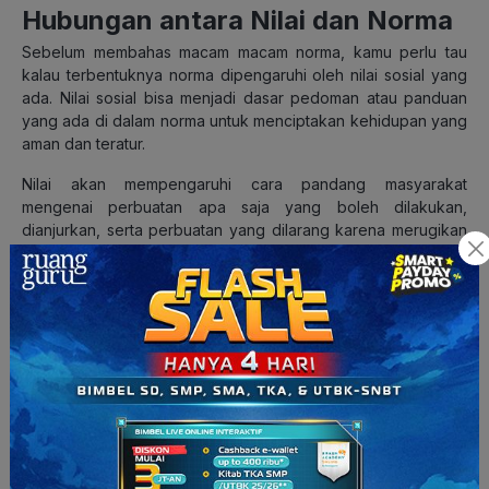
Hubungan antara Nilai dan Norma
Sebelum membahas macam macam norma, kamu perlu tau
kalau terbentuknya norma dipengaruhi oleh nilai sosial yang
ada. Nilai sosial bisa menjadi dasar pedoman atau panduan
yang ada di dalam norma untuk menciptakan kehidupan yang
aman dan teratur.
Nilai akan mempengaruhi cara pandang masyarakat
mengenai perbuatan apa saja yang boleh dilakukan,
dianjurkan, serta perbuatan yang dilarang karena merugikan
diri sendiri dan orang lain.
Macam-Macam Norma
Ini dia macam-macam norma yang perlu kamu ketahui:
Norma Agama
Norma Kesusilaan
Norma Kesopanan
Norma Hukum