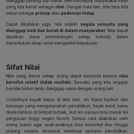
dianggap penting dan benar oleh kelompok masyarakat inilah
yang kita kenal sebagai
nilai.
Dengan kata lain, nilai bisa kita
sebut sebagai
prinsip
atau
pedoman hidup
.
Dapat dikatakan juga, nilai adalah
segala sesuatu yang
dianggap baik dan buruk di dalam masyarakat
. Nilai dapat
dijadikan dasar pertimbangan setiap individu dalam
menentukan sikap serta mengambil keputusan.
Sifat Nilai
Nilai yang dianut setiap orang dapat berbeda karena
nilai
bersifat relatif (tidak mutlak).
Sesuatu yang kita anggap
bernilai belum tentu dianggap sama dengan orang lain.
Contohnya kayak kasus di atas tadi,
nih
. Kamu tumbuh dari
keluarga yang mengutamakan pendidikan. Sejak kecil, kamu
disekolahkan di tempat terbaik, ikut les supaya bisa masuk ke
perguruan tinggi negeri favorit. Semua cara dilakukan oleh
orang tuamu agar anak-anaknya bisa menuntut ilmu hingga
jenjang sarjana, termasuk membuat asuransi pendidikan.