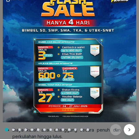
Mendaftar secara online pada situs Pendaftaran Beasiswa
LPDP: https://beasiswalpdp.kemenkeu.go.id/
Melengkapi dan mengunggah semua dokumen yang
dipersyaratkan pada aplikasi pendaftaran.
Pastikan melakukan submit aplikasi pendaftaran untuk
mendapatkan kode registrasi/pendaftaran.
Pastikan dokumen-dokumen pendukung seperti Surat
Rekomendasi, Surat Keterangan atau yang sejenis
dibuat/diterbitkan pada tahun 2023 (informasi detail terkait
dokumen dapat dilihat pada
booklet
atau buku panduan
masing-masing program).
Baca Juga:
Contoh Motivation Letter Beasiswa dan Cara
Membuatnya
Keunggulan Beasiswa LPDP
Apa aja sih keunggulan atau manfaat yang bisa didapatkan
oleh para
awardee
beasiswa LPDP?
Biaya kuliah akan ditanggung secara penuh dari awal
perkuliahan hingga lulus.