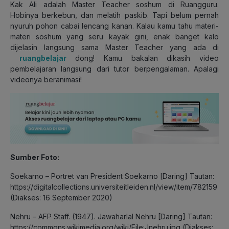
Kak Ali adalah Master Teacher soshum di Ruangguru.
Hobinya berkebun, dan melatih paskib. Tapi belum pernah
nyuruh pohon cabai lencang kanan. Kalau kamu tahu materi-
materi soshum yang seru kayak gini, enak banget kalo
dijelasin langsung sama Master Teacher yang ada di
ruangbelajar
dong! Kamu bakalan dikasih video
pembelajaran langsung dari tutor berpengalaman. Apalagi
videonya beranimasi!
Sumber Foto:
Soekarno – Portret van President Soekarno [Daring] Tautan:
https://digitalcollections.universiteitleiden.nl/view/item/782159
(Diakses: 16 September 2020)
Nehru – AFP Staff. (1947). Jawaharlal Nehru [Daring] Tautan:
https://commons.wikimedia.org/wiki/File:Jnehru.jpg (Diakses: