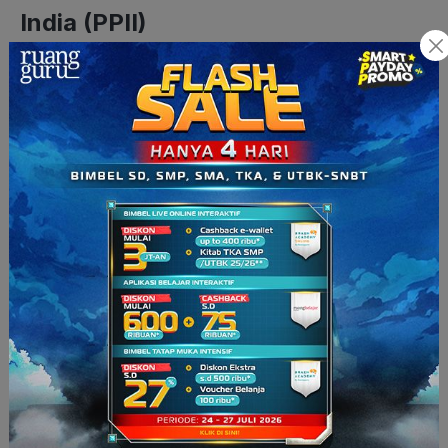
India (PPII)
Nah, salah satu hasil dari hubungan yang baik antara
Indonesia dengan India adalah dengan dibentuknya
Persatuan Putera Indonesia di India atau PPII, yang
anggotanya merupakan Warga Negara Indonesia yang
sedang berada di India. Pada bulan Juni 1946, PPII mulai
melakukan tugasnya, yakni meyakinkan dan menyebarkan
informasi mengenai kondisi Indonesia kepada pimpinan-
pimpinan India dan dunia internasional.
PPII berjuang melalui media informasi seperti penyiaran berita
lewat radio dan penerbitan buletin atau surat kabar yang
diterbitkan dalam bahasa Indonesia, bahasa Urdu, dan
bahasa Inggris untuk lebih meluaskan informasi mengenai
kondisi Indonesia dalam mempertahankan kedaulatan dan
kemerdekaannya.
Baca Juga:
Perjalanan Politik Apartheid di Afrika Selatan
Nah, tentunya PPII ini tidak bisa beroperasi dengan mulus di
India kalau bukan dengan bantuan dan dukungan dari India