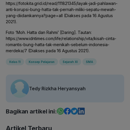
https://fotokita.grid.id/read/111821345/layak-jadi-pahlawan-
anti-korupsi-bung-hatta-tak-pernah-miliki-sepatu-mewah-
yang-diidamkannya?page=all (Diakses pada 16 Agustus
2021).
Foto ‘Moh. Hatta dan Rahmi’ [Daring]. Tautan:
https://www.idntimes.com/life/relationship/vita/kisah-cinta-
romantis-bung-hatta-tak-menikah-sebelum-indonesia-
merdeka/7 (Diakses pada 16 Agustus 2021).
Kelas 11
Konsep Pelajaran
Sejarah XI
SMA
Tedy Rizkha Heryansyah
Bagikan artikel ini:
Artikel Terbaru