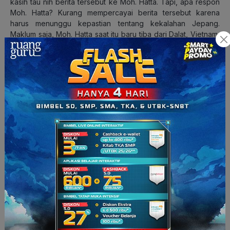
kasih tau nih berita tersebut ke Moh. Hatta. Tapi, apa respon
Moh. Hatta? Kurang mempercayai berita tersebut karena
harus menunggu kepastian tentang kekalahan Jepang.
Maklum saja, Moh. Hatta saat itu baru tiba dari Dalat, Vietnam,
dan Sjahrir langsung memberitahu.
Nah, Sjahrir kecewa tuh dan akhirnya mengoordinasikan para
pemuda untuk mengamankan Soekarno dan Moh. Hatta ke
Rengasdengklok. Kenapa sih yang dipilih Rengasdengklok?
Menurut Sjahrir dan golongan muda, Rengasdengklok di
daerah Karawang itu merupakan tempat yang aman dari
pengaruh Jepang supaya Soekarno dan Moh. Hatta bisa
fokus menyusun proklamasi kemerdekaan Republik
Indonesia.