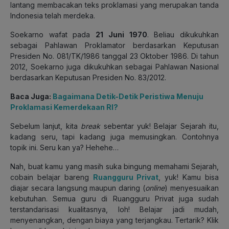
lantang membacakan teks proklamasi yang merupakan tanda
Indonesia telah merdeka.
Soekarno wafat pada
21 Juni 1970
. Beliau dikukuhkan
sebagai Pahlawan Proklamator berdasarkan Keputusan
Presiden No. 081/TK/1986 tanggal 23 Oktober 1986. Di tahun
2012, Soekarno juga dikukuhkan sebagai Pahlawan Nasional
berdasarkan Keputusan Presiden No. 83/2012.
Baca Juga:
Bagaimana Detik-Detik Peristiwa Menuju
Proklamasi Kemerdekaan RI?
Sebelum lanjut, kita
break
sebentar yuk! Belajar Sejarah itu,
kadang seru, tapi kadang juga memusingkan. Contohnya
topik ini. Seru kan ya? Hehehe…
Nah, buat kamu yang masih suka bingung memahami Sejarah,
cobain belajar bareng
Ruangguru Privat
, yuk! Kamu bisa
diajar secara langsung maupun daring (
online
) menyesuaikan
kebutuhan. Semua guru di Ruangguru Privat juga sudah
terstandarisasi kualitasnya, loh! Belajar jadi mudah,
menyenangkan, dengan biaya yang terjangkau. Tertarik? Klik