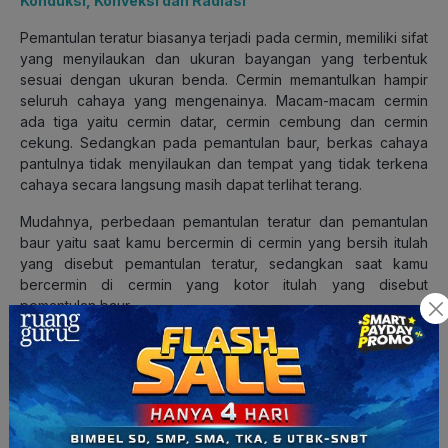
Konduksi, Konveksi dan Radiasi
Pemantulan teratur biasanya terjadi pada cermin, memiliki sifat
yang menyilaukan dan ukuran bayangan yang terbentuk
sesuai dengan ukuran benda. Cermin memantulkan hampir
seluruh cahaya yang mengenainya. Macam-macam cermin
ada tiga yaitu cermin datar, cermin cembung dan cermin
cekung. Sedangkan pada pemantulan baur, berkas cahaya
pantulnya tidak menyilaukan dan tempat yang tidak terkena
cahaya secara langsung masih dapat terlihat terang.
Mudahnya, perbedaan pemantulan teratur dan pemantulan
baur yaitu saat kamu bercermin di cermin yang bersih itulah
yang disebut pemantulan teratur, sedangkan saat kamu
bercermin di cermin yang kotor itulah yang disebut
pemantulan baur.
Nah
Squad, sudah paham
kan
proses peristiwa pemantulan
cahaya? Kamu masih punya pertanyaan mengenai
pemantulan cahaya yang belum terjawab?
Yuk
tanyakan ke
ruanglesonline
sekarang!