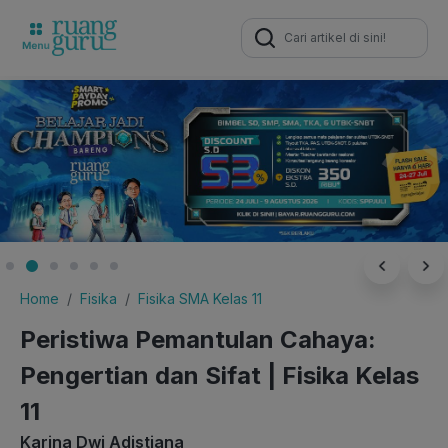
Search
for:
Home
Fisika
Fisika SMA Kelas 11
Peristiwa Pemantulan Cahaya:
Pengertian dan Sifat | Fisika Kelas
11
Karina Dwi Adistiana