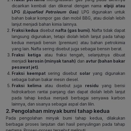
dicairkan kembali dan dikenal dengan nama
elpiji atau
LPG
(Liquefied Petroleum Gas)
. LPG digunakan untuk
bahan bakar kompor gas dan mobil BBG, atau diolah lebih
lanjut menjadi bahan kimia lainnya.
Fraksi kedua
disebut
nafta (gas bumi)
. Nafta tidak dapat
langsung digunakan, tetapi diolah lebih lanjut pada tahap
kedua menjadi bensin (premium) atau bahan petrokimia
yang lain. Nafta sering disebut juga sebagai bensin berat.
Fraksi ketiga
atau fraksi tengah, selanjutnya dibuat
menjadi
kerosin (minyak tanah)
dan
avtur (bahan bakar
pesawat jet)
.
Fraksi keempat
sering disebut
solar
yang digunakan
sebagai bahan bakar mesin diesel.
Fraksi kelima
atau disebut juga
residu
yang berisi
hidrokarbon rantai panjang dan dapat diolah lebih lanjut
pada tahap kedua menjadi berbagai senyawa karbon
lainnya, dan sisanya sebagai aspal dan lilin.
2. Pengolahan minyak bumi tahap kedua
Pada pengolahan minyak bumi tahap kedua, dilakukan
berbagai proses lanjutan dari hasil penyulingan pada tahap
pertama. Proses-proses tersebut meliputi: