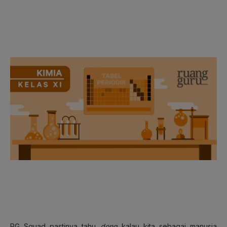
RG Squad pastinya tahu
dong
kalau kita sebagai manusia