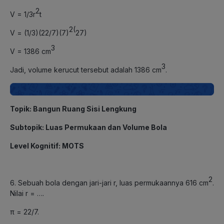
2
V = 1/3r
t
2(
V = (1/3)(22/7)(7)
27)
3
V = 1386 cm
3
Jadi, volume kerucut tersebut adalah 1386 cm
.
Topik: Bangun Ruang Sisi Lengkung
Subtopik: Luas Permukaan dan Volume Bola
Level Kognitif: MOTS
2
6. Sebuah bola dengan jari-jari r, luas permukaannya 616 cm
.
Nilai r = ….
π = 22/7.