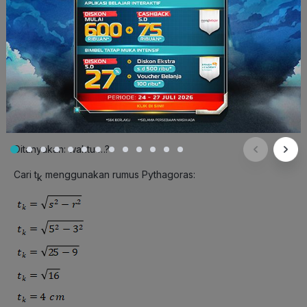
d = 6 cm → r = 3 cm
s = 5 cm
t
= 14 cm
t
3
Kecepatan lilin terbakar v = 12 cm
/menit.
Ditanyakan: waktu …?
Cari t
menggunakan rumus Pythagoras:
k