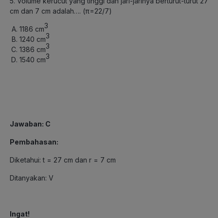
5. Volume kerucut yang tinggi dan jari-jarinya berturut-turut 27
cm dan 7 cm adalah….
(π=22/7)
3
1186 cm
3
1240 cm
3
1386 cm
3
1540 cm
Jawaban: C
Pembahasan:
Diketahui: t = 27 cm dan r = 7 cm
Ditanyakan: V
Ingat!