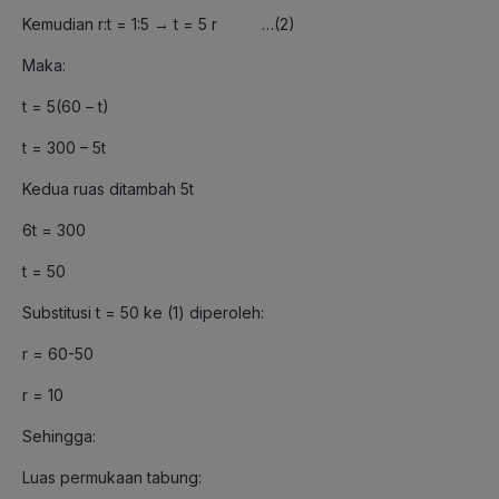
Kemudian r:t = 1:5 → t = 5 r …(2)
Maka:
t = 5(60 – t)
t = 300 – 5t
Kedua ruas ditambah 5t
6t = 300
t = 50
Substitusi t = 50 ke (1) diperoleh:
r = 60-50
r = 10
Sehingga:
Luas permukaan tabung: