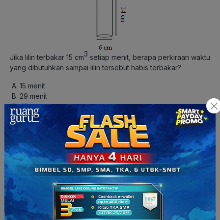
3
Jika lilin terbakar 15 cm
setiap menit, berapa perkiraan waktu
yang dibutuhkan sampai lilin tersebut habis terbakar?
15 menit
29 menit
48 menit
72 menit
Jawaban: B
Pembahasan:
Diketahui: