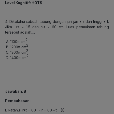
Level Kognitif: HOTS
4. Diketahui sebuah tabung dengan jari-jari = r dan tinggi = t.
Jika r:t = 1:5 dan r+t = 60 cm. Luas permukaan tabung
tersebut adalah….
2
1100π cm
2
1200π cm
2
1300π cm
2
1400π cm
Jawaban: B
Pembahasan:
Diketahui: r+t = 60 → r = 60 – t …(1)