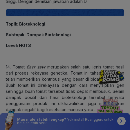
tinggi. Dengan demikian jawaban adalah D.
Topik: Bioteknologi
Subtopik: Dampak Bioteknologi
Level: HOTS
14. Tomat
flavr savr
merupakan salah satu jenis tomat hasil
dari proses rekayasa genetika. Tomat ini tahan busuk dan
telah memberikan kontribusi yang besar di bidang pertanian.
Buah tomat ini direkayasa dengan cara menyisipkan gen
sehingga buah tomat tersebut tidak cepat membusuk. Selain
dampak positif dari hasil bioteknologi tersebut ternyata
penggunaan produk ini dikhawatirkan juga menimbulkan
dampak negatif bagi kesehatan manusia yaitu ….
Mau materi lebih lengkap?
Yuk install Ruangguru untuk
dapat menyebabkan timbulnya kanker
belajar lebih seru!
melemahnya sistem kekebalan tubuh