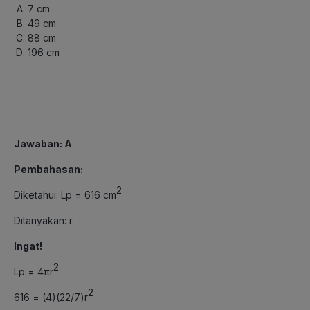
7 cm
49 cm
88 cm
196 cm
Jawaban: A
Pembahasan:
2
Diketahui: Lp = 616 cm
Ditanyakan: r
Ingat!
2
Lp = 4πr
2
616 = (4)(22/7)r