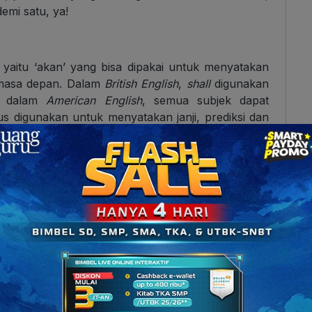
demi satu, ya!
aitu ‘akan’ yang bisa dipakai untuk menyatakan
 masa depan. Dalam
British English
,
shall
digunakan
n dalam
American English
, semua subjek dapat
s digunakan untuk menyatakan janji, prediksi dan
lain
I will finish my homework tonight
(saya akan
lam ini) dan
We shall see the movie next Sunday
an).
 seperti
Will
dan
Shall
, yakni “akan”.
To be+going
terencana di masa depan. Selain itu, seperti
will
akan untuk menyatakan prediksi. Psst, jika kamu
sehari-hari dan percakapan umum, kamu bisa
iri merupakan bentuk sederhana dan informal dari
k disarankan untuk menggunakan kata
gonna
dalam