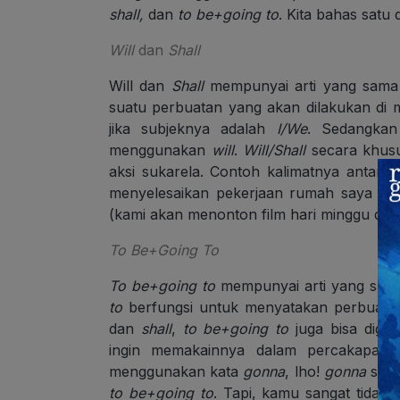
shall,
dan
to be+going to
. Kita bahas satu 
Will
dan
Shall
Will dan
Shall
mempunyai arti yang sama y
suatu perbuatan yang akan dilakukan di
jika subjeknya adalah
I/We
. Sedangka
menggunakan
will
.
Will/Shall
secara khusu
aksi sukarela. Contoh kalimatnya antara 
menyelesaikan pekerjaan rumah saya ma
(kami akan menonton film hari minggu dep
To Be+Going To
To be+going to
mempunyai arti yang sama
to
berfungsi untuk menyatakan perbuatan 
dan
shall
,
to be+going to
juga bisa digun
ingin memakainnya dalam percakapan 
menggunakan kata
gonna
, lho!
gonna
send
to be+going to
. Tapi, kamu sangat tida