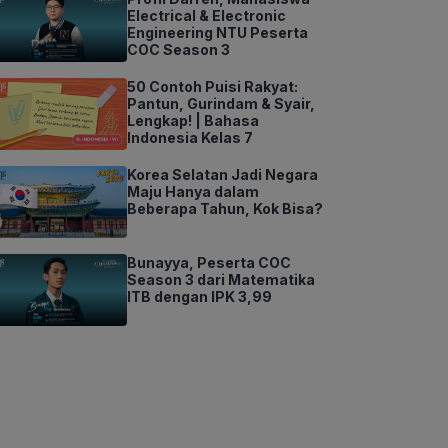
Electrical & Electronic
Engineering NTU Peserta
COC Season 3
50 Contoh Puisi Rakyat:
Pantun, Gurindam & Syair,
Lengkap! | Bahasa
Indonesia Kelas 7
Korea Selatan Jadi Negara
Maju Hanya dalam
Beberapa Tahun, Kok Bisa?
Bunayya, Peserta COC
Season 3 dari Matematika
ITB dengan IPK 3,99