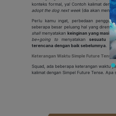
konteks formal, ya! Contoh kalimat deng
adopt the dog next week
(dia akan mengad
Perlu kamu ingat, perbedaan penggun
seberapa besar peluang hal yang direncan
shall
menyatakan
keinginan yang masih b
be+going to
menyatakan
sesuatu ya
terencana dengan baik sebelumnya
.
Keterangan Waktu Simple Future Tense
Squad, ada beberapa keterangan waktu ya
kalimat dengan Simpel Future Tense. Apa sa