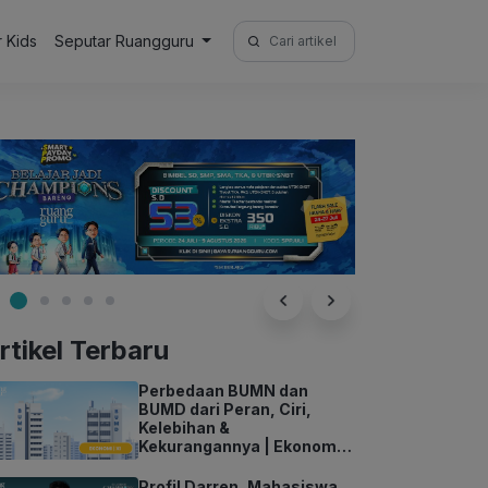
Search
r Kids
Seputar Ruangguru
for:
rtikel Terbaru
Perbedaan BUMN dan
BUMD dari Peran, Ciri,
Kelebihan &
Kekurangannya | Ekonomi
Kelas 11
Profil Darren, Mahasiswa