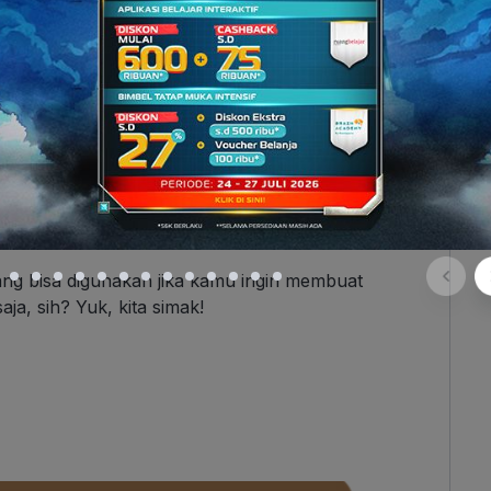
an
to be+going to
antara lain adalah
He is going to
opsi anjing minggu depan).
aan
shall, will
dan
to be+going to
terletak pada
akan tersebut akan terjadi di masa depan.
Will
dan
elum tentu terjadi di massa depan
, sedangkan
To
ng kemungkinan besar terjadi karena sudah
ng bisa digunakan jika kamu ingin membuat
ja, sih? Yuk, kita simak!