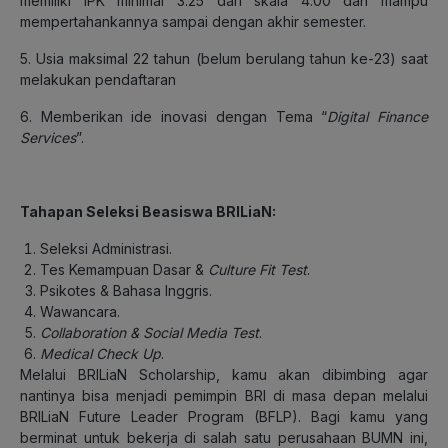
memiliki IPK minimal 3.25 dari skala 4.00 dan mampu
mempertahankannya sampai dengan akhir semester.
5. Usia maksimal 22 tahun (belum berulang tahun ke-23) saat
melakukan pendaftaran
6. Memberikan ide inovasi dengan Tema “
Digital Finance
Services
”.
Tahapan Seleksi Beasiswa BRILiaN:
Seleksi Administrasi.
Tes Kemampuan Dasar &
Culture Fit Test
.
Psikotes & Bahasa Inggris.
Wawancara.
Collaboration & Social Media Test
.
Medical Check Up
.
Melalui BRILiaN Scholarship, kamu akan dibimbing agar
nantinya bisa menjadi pemimpin BRI di masa depan melalui
BRILiaN Future Leader Program (BFLP). Bagi kamu yang
berminat untuk bekerja di salah satu perusahaan BUMN ini,