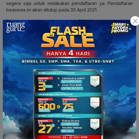
segera saja untuk melakukan pendaftaran
ya
. Pendaftaran
beasiswa ini akan ditutup pada 30 April 2021.
Proses pendaftaran dan seleksi BRILiaN Scholarship tidak
memungut biaya apapun dan tidak bekerjasama dengan
travel agent
manapun. Harap berhati-hati
ya
kalau ada pihak-
pihak yang tidak bertanggung jawab mengatasnamakan Bank
BRI. Informasi pendaftaran BRILiaN Scholarship dapat kamu
akses di website resminya
https://e-
recruitment.bri.co.id/beasiswabrilian/
.
Oh iya,
bagi kamu yang saat ini memasuki semester 8 dan
sedang menunggu sidang atau menyelesaikan tugas akhir,
lebih baik tidak perlu mendaftar BRILiaN Scholarship
ya
. Hal
ini karena waktumu sebagai mahasiswa sudah terlalu pendek.
Kamu disarankan untuk langsung mendaftar BFLP. Sehingga
beasiswa ini bisa diterima oleh mahasiswa yang lebih
membutuhkan.