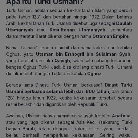
Apa itu Turki Usmani?
Turki Usmani adalah sebuah kekhalifahan Islam yang berdiri
pada tahun 1281 dan bertahan hingga 1922. Dalam bahasa
Arab, kekhalifahan Turki Usmani disebut juga sebagai
Daulah
Utsmaniyah
atau
Kesultanan Utsmaniyah
, sementara
dalam literatur Barat dikenal dengan nama
Ottoman Empire
.
Nama “Usmani” sendiri diambil dari nama kakek dari kabilah
Oghuz, yaitu
Utsman bin Erthogril bin Sulaiman Syah,
yang berasal dari suku
Qayigh
, salah satu cabang keturunan
bangsa Oghuz Turki. Jadi, bisa dibilang dinasti Turki Usmani
didirikan oleh bangsa Turki dari kabilah
Oghuz
.
Berapa lama Dinasti Turki Usmani berkuasa? Dinasti
Turki
Usmani berkuasa selama lebih dari 600 tahun
, dari tahun
1281 hingga tahun 1922, ketika kekaisaran tersebut secara
resmi berakhir dan digantikan oleh Republik Turki.
Awalnya, Utsman hanya memimpin wilayah kecil di
Anatolia
,
atau yang juga dikenal sebagai Asia Kecil (sekarang Turki
bagian Barat), tetapi dengan strategi militer yang cerdas,
beliau berhasil memperluas kekuasaan. Seiring waktu,