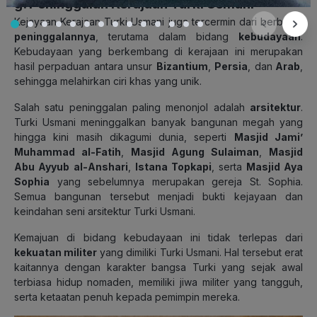
g. Peninggalan Kerajaan Turki Usmani
Kejayaan Kerajaan Turki Usmani juga tercermin dari berbagai
peninggalannya
, terutama dalam bidang
kebudayaan
.
Kebudayaan yang berkembang di kerajaan ini merupakan
hasil perpaduan antara unsur
Bizantium
,
Persia
, dan
Arab
,
sehingga melahirkan ciri khas yang unik.
Salah satu peninggalan paling menonjol adalah
arsitektur
.
Turki Usmani meninggalkan banyak bangunan megah yang
hingga kini masih dikagumi dunia, seperti
Masjid Jami’
Muhammad al-Fatih
,
Masjid Agung Sulaiman
,
Masjid
Abu Ayyub al-Anshari
,
Istana Topkapi
, serta
Masjid Aya
Sophia
yang sebelumnya merupakan gereja St. Sophia.
Semua bangunan tersebut menjadi bukti kejayaan dan
keindahan seni arsitektur Turki Usmani.
Kemajuan di bidang kebudayaan ini tidak terlepas dari
kekuatan militer
yang dimiliki Turki Usmani. Hal tersebut erat
kaitannya dengan karakter bangsa Turki yang sejak awal
terbiasa hidup nomaden, memiliki jiwa militer yang tangguh,
serta ketaatan penuh kepada pemimpin mereka.