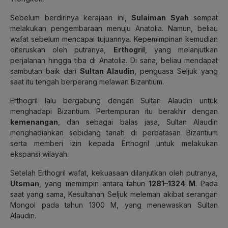
Sebelum berdirinya kerajaan ini,
Sulaiman Syah
sempat
melakukan pengembaraan menuju Anatolia. Namun, beliau
wafat sebelum mencapai tujuannya. Kepemimpinan kemudian
diteruskan oleh putranya,
Erthogril
, yang melanjutkan
perjalanan hingga tiba di Anatolia. Di sana, beliau mendapat
sambutan baik dari
Sultan Alaudin
, penguasa Seljuk yang
saat itu tengah berperang melawan Bizantium.
Erthogril lalu bergabung dengan Sultan Alaudin untuk
menghadapi Bizantium. Pertempuran itu berakhir dengan
kemenangan
, dan sebagai balas jasa, Sultan Alaudin
menghadiahkan sebidang tanah di perbatasan Bizantium
serta memberi izin kepada Erthogril untuk melakukan
ekspansi wilayah.
Setelah Erthogril wafat, kekuasaan dilanjutkan oleh putranya,
Utsman
, yang memimpin antara tahun
1281–1324 M
. Pada
saat yang sama, Kesultanan Seljuk melemah akibat serangan
Mongol pada tahun 1300 M, yang menewaskan Sultan
Alaudin.