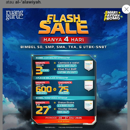
atau
al-‘alawiyah
.
Untuk memperkuat tata pemerintahan, pada masa Sultan
Sulaiman I disusun sebuah
undang-undang
bernama
Multaqa al-Abhur
. Qanun ini menjadi pedoman hukum
penting bagi Kesultanan Turki Usmani hingga datangnya masa
reformasi pada
abad ke-19
.
f. Runtuhnya Turki Usmani
Runtuhnya kerajaan Turki Usmani adalah proses panjang
akibat berbagai faktor, seperti korupsi, stagnansi ekonomi,
pengaruh ideologi Barat (nasionalisme, sekulerisme), serta
kekalahan dalam perang.
Pembubaran resmi kesultanan
ini terjadi pada
1 November 1922
, sedangkan
penghapusan
kekhalifahan
terjadi pada
3 Maret 1924
, yang kemudian
digantikan oleh
Republik Turki
di bawah kepemimpinan
Mustafa Kemal Ataturk
.