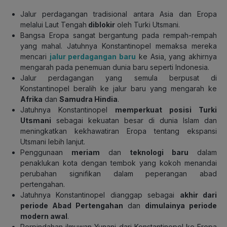
Jalur perdagangan tradisional antara Asia dan Eropa
melalui Laut Tengah
diblokir
oleh Turki Utsmani.
Bangsa Eropa sangat bergantung pada rempah-rempah
yang mahal. Jatuhnya Konstantinopel memaksa mereka
mencari
jalur perdagangan baru
ke Asia, yang akhirnya
mengarah pada penemuan dunia baru seperti Indonesia.
Jalur perdagangan yang semula berpusat di
Konstantinopel beralih ke jalur baru yang mengarah ke
Afrika
dan
Samudra Hindia
.
Jatuhnya Konstantinopel
memperkuat posisi Turki
Utsmani
sebagai kekuatan besar di dunia Islam dan
meningkatkan kekhawatiran Eropa tentang ekspansi
Utsmani lebih lanjut.
Penggunaan
meriam
dan
teknologi baru
dalam
penaklukan kota dengan tembok yang kokoh menandai
perubahan signifikan dalam peperangan abad
pertengahan.
Jatuhnya Konstantinopel dianggap sebagai
akhir dari
periode Abad Pertengahan
dan
dimulainya periode
modern awal
.
Perpindahan ilmuwan Yunani dari Konstantinopel ke Eropa