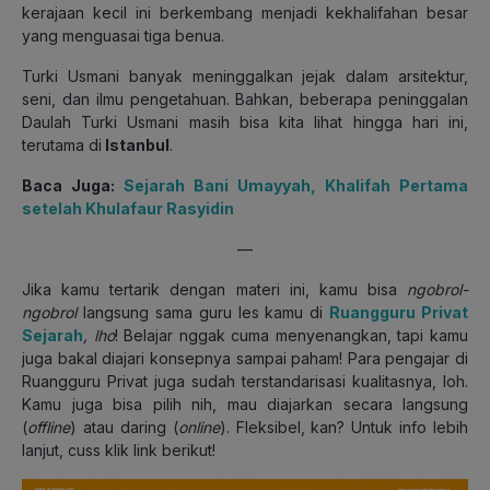
kerajaan kecil ini berkembang menjadi kekhalifahan besar
yang menguasai tiga benua.
Turki Usmani banyak meninggalkan jejak dalam arsitektur,
seni, dan ilmu pengetahuan. Bahkan, beberapa peninggalan
Daulah Turki Usmani masih bisa kita lihat hingga hari ini,
terutama di
Istanbul
.
Baca Juga:
Sejarah Bani Umayyah, Khalifah Pertama
setelah Khulafaur Rasyidin
—
Jika kamu tertarik dengan materi ini, kamu bisa
ngobrol-
ngobrol
langsung sama guru les kamu di
Ruangguru Privat
Sejarah
, lho
! Belajar nggak cuma menyenangkan, tapi kamu
juga bakal diajari konsepnya sampai paham! Para pengajar di
Ruangguru Privat juga sudah terstandarisasi kualitasnya, loh.
Kamu juga bisa pilih nih, mau diajarkan secara langsung
(
offline
) atau daring (
online
). Fleksibel, kan? Untuk info lebih
lanjut, cuss klik link berikut!