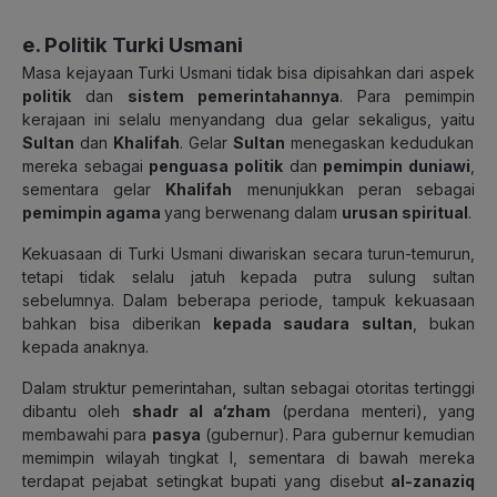
e. Politik Turki Usmani
Masa kejayaan Turki Usmani tidak bisa dipisahkan dari aspek
politik
dan
sistem pemerintahannya
.
Para pemimpin
kerajaan ini selalu menyandang dua gelar sekaligus, yaitu
Sultan
dan
Khalifah
.
Gelar
Sultan
menegaskan kedudukan
mereka sebagai
penguasa politik
dan
pemimpin duniawi
,
sementara gelar
Khalifah
menunjukkan peran sebagai
pemimpin agama
yang berwenang dalam
urusan spiritual
.
Kekuasaan di Turki Usmani diwariskan secara turun-temurun,
tetapi tidak selalu jatuh kepada putra sulung sultan
sebelumnya. Dalam beberapa periode, tampuk kekuasaan
bahkan bisa diberikan
kepada saudara sultan
, bukan
kepada anaknya.
Dalam struktur pemerintahan, sultan sebagai otoritas tertinggi
dibantu oleh
shadr al a‘zham
(perdana menteri), yang
membawahi para
pasya
(gubernur). Para gubernur kemudian
memimpin wilayah tingkat I, sementara di bawah mereka
terdapat pejabat setingkat bupati yang disebut
al-zanaziq