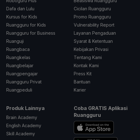
Roboguru Plus
Beasiswa Ruangguru
Dafa dan Lulu
Cicilan Ruangguru
Kursus for Kids
Promo Ruangguru
Ruangguru for Kids
Vulnerability Report
Ruangguru for Business
Layanan Pengaduan
Ruanguji
Syarat & Ketentuan
Ruangbaca
Kebijakan Privasi
Ruangkelas
Tentang Kami
Ruangbelajar
Kontak Kami
Ruangpengajar
Press Kit
Ruangguru Privat
Bantuan
Ruangpeduli
Karier
Produk Lainnya
Coba GRATIS Aplikasi
Ruangguru
Brain Academy
English Academy
Skill Academy