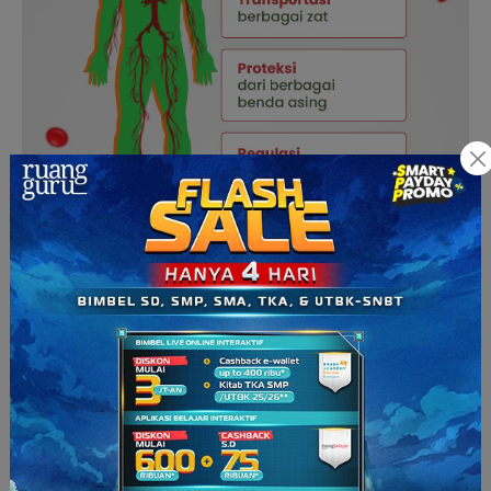
Lalu, apa selama kita punya pembuluh darah yang baik, maka
sistem peredaran darah kita bakal lancar? Ya, nggak juga.
Harus ada yang mompa dan ngedorong darah biar bisa terus
mengalir di dalam pembuluh darah. Kalo nggak, darahnya
bakal ngendep dibawah aja ngikutin gravitasi, nggak gerak.
Di badan kita, organ yang berfungsi jadi pompa ini adalah