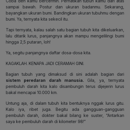
Coba deh kamu bercermin. Perhatikan tubuh kamu dari atas
sampai bawah. Postur dan ukuran badanmu. Sekarang,
bayangkan ukuran bumi. Bandingkan ukuran tubuhmu dengan
bumi. Ya, ternyata kita sekecil itu.
Tapi ternyata, kalau salah satu bagian tubuh kita dikeluarkan,
lalu ditarik lurus, panjangnya akan mampu mengelilingi bumi
hingga 2,5 putaran, loh!
Ya, segitu panjangnya daftar dosa-dosa kita.
KAGAKLAH. KENAPA JADI CERAMAH GINI.
Bagian tubuh yang dimaksud di sini adalah bagian dari
sistem peredaran darah manusia.
Gila, ya, ternyata
pembuluh darah kita kalo disambungin terus dijejerin lurus
bakal mencapai 10.000 km.
Untung aja, di dalam tubuh kita bentuknya nggak lurus gitu.
Kalo iya, ribet juga. Begitu ada gangguan-gangguan
pembuluh darah, dokter bakal bilang ke suster, “Antarkan
saya ke pembuluh darah di kilometer 98!”