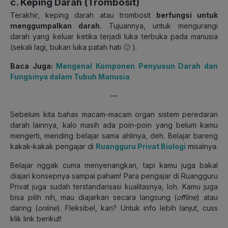
c. Keping Darah (Trombosit)
Terakhir, keping darah atau trombosit
berfungsi untuk
menggumpalkan darah
. Tujuannya, untuk mengurangi
darah yang keluar ketika terjadi luka terbuka pada manusia
(sekali lagi, bukan luka patah hati 🙁 ).
Baca Juga:
Mengenal Komponen Penyusun Darah dan
Fungsinya dalam Tubuh Manusia
—
Sebelum kita bahas macam-macam organ sistem peredaran
darah lainnya, kalo masih ada poin-poin yang belum kamu
mengerti, mending belajar sama ahlinya, deh. Belajar bareng
kakak-kakak pengajar di
Ruangguru Privat Biologi
misalnya.
Belajar nggak cuma menyenangkan, tapi kamu juga bakal
diajari konsepnya sampai paham! Para pengajar di Ruangguru
Privat juga sudah terstandarisasi kualitasnya, loh. Kamu juga
bisa pilih nih, mau diajarkan secara langsung (
offline
) atau
daring (
online
). Fleksibel, kan? Untuk info lebih lanjut, cuss
klik link berikut!