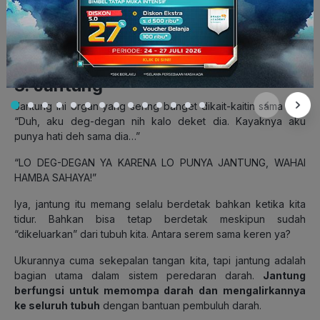
jantung.
How
?
3. Jantung
Jantung ini organ yang sering banget dikait-kaitin sama hati.
“Duh, aku deg-degan nih kalo deket dia. Kayaknya aku
punya hati deh sama dia…”
“LO DEG-DEGAN YA KARENA LO PUNYA JANTUNG, WAHAI
HAMBA SAHAYA!”
Iya, jantung itu memang selalu berdetak bahkan ketika kita
tidur. Bahkan bisa tetap berdetak meskipun sudah
“dikeluarkan” dari tubuh kita. Antara serem sama keren ya?
Ukurannya cuma sekepalan tangan kita, tapi jantung adalah
bagian utama dalam sistem peredaran darah.
Jantung
berfungsi untuk memompa darah dan mengalirkannya
ke seluruh tubuh
dengan bantuan pembuluh darah.