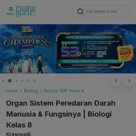
Search
for:
Home
Biologi
Biologi SMP Kelas 8
Organ Sistem Peredaran Darah
Manusia & Fungsinya | Biologi
Kelas 8
Kresnoadi