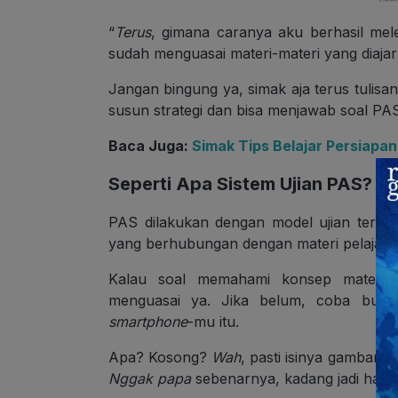
“
Terus
, gimana caranya aku berhasil me
sudah menguasai materi-materi yang diaja
Jangan bingung ya, simak aja terus tulis
susun strategi dan bisa menjawab soal PAS
Baca Juga:
Simak Tips Belajar Persiapan
Seperti Apa Sistem Ujian PAS?
PAS dilakukan dengan model ujian tertuli
yang berhubungan dengan materi pelajaran 
Kalau soal memahami konsep materi y
menguasai ya. Jika belum, coba buka
smartphone
-mu itu.
Apa? Kosong?
Wah
, pasti isinya gambar-g
Nggak papa
sebenarnya, kadang jadi halu b