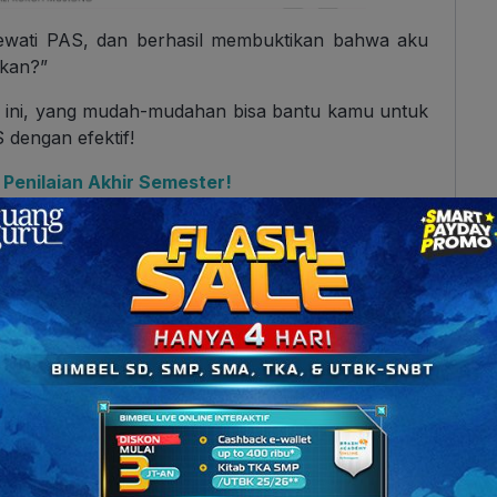
lewati PAS, dan berhasil membuktikan bahwa aku
rkan?”
an ini, yang mudah-mudahan bisa bantu kamu untuk
 dengan efektif!
 Penilaian Akhir Semester!
s. Otomatis, yang akan kamu hadapi itu soal-soal
yang kamu pelajari di kelas.
ang telah diajarkan, seharusnya kamu sudah
 buku catatan kamu, atau notes yang ada di
ambar idol, atau
nggak
, meme atau foto kucing ya?
isa bikin motivasi buat belajar juga kok.