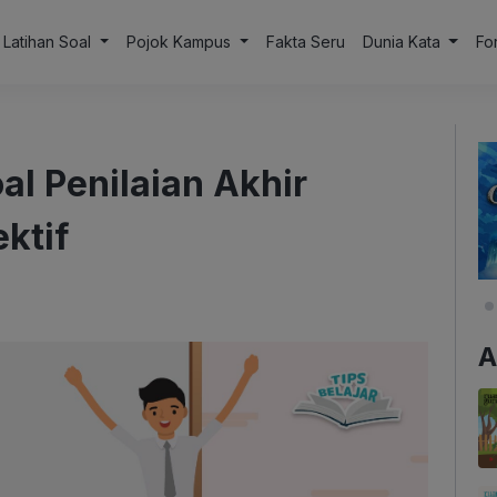
Latihan Soal
Pojok Kampus
Fakta Seru
Dunia Kata
Fo
l Penilaian Akhir
ktif
A