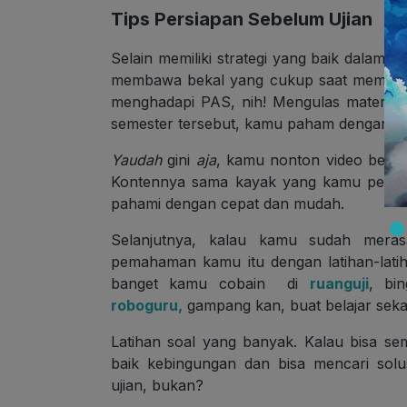
Tips Persiapan Sebelum Ujian
Selain memiliki strategi yang baik dalam m
membawa bekal yang cukup saat memasuki 
menghadapi PAS, nih! Mengulas materi i
semester tersebut, kamu paham dengan apa
Yaudah
gini
aja
, kamu nonton video bela
Kontennya sama kayak yang kamu pelajari 
pahami dengan cepat dan mudah.
Selanjutnya, kalau kamu sudah mera
pemahaman kamu itu dengan latihan-latih
banget kamu cobain di
ruanguji
, bi
roboguru,
gampang kan, buat belajar seka
Latihan soal
yang banyak. Kalau bisa semu
baik kebingungan dan bisa mencari solus
ujian, bukan?