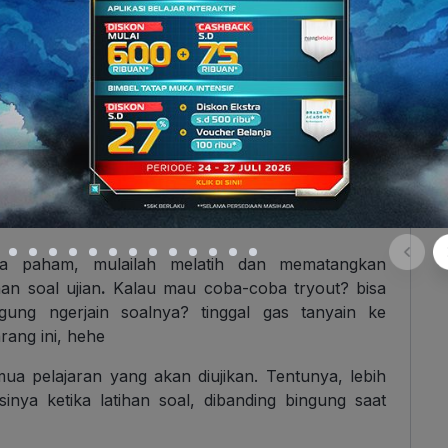
engerjakan soal secara efektif, tetap penting untuk
ruang ujian ya! Jadi, kamu perlu tips persiapan
tu penting untuk membuktikan bahwa selama satu
 yang dipelajari.
jarnya
ruangbelajar
di aplikasi Ruangguru dulu aja.
selama ini, dan lebih eksploratif, jadi bisa kamu
sa paham, mulailah melatih dan mematangkan
an soal ujian
.
Kalau mau coba-coba tryout? bisa
ngung ngerjain soalnya? tinggal gas tanyain ke
rang ini, hehe
a pelajaran yang akan diujikan. Tentunya, lebih
inya ketika latihan soal, dibanding bingung saat