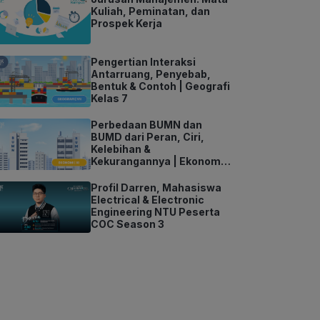
Kuliah, Peminatan, dan
Prospek Kerja
Pengertian Interaksi
Antarruang, Penyebab,
Bentuk & Contoh | Geografi
Kelas 7
Perbedaan BUMN dan
BUMD dari Peran, Ciri,
Kelebihan &
Kekurangannya | Ekonomi
Kelas 11
Profil Darren, Mahasiswa
Electrical & Electronic
Engineering NTU Peserta
COC Season 3