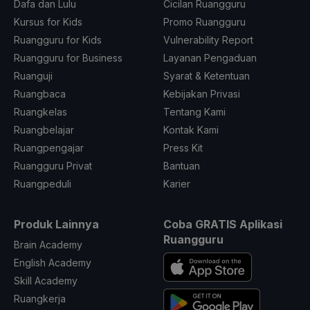
Dafa dan Lulu
Cicilan Ruangguru
Kursus for Kids
Promo Ruangguru
Ruangguru for Kids
Vulnerability Report
Ruangguru for Business
Layanan Pengaduan
Ruanguji
Syarat & Ketentuan
Ruangbaca
Kebijakan Privasi
Ruangkelas
Tentang Kami
Ruangbelajar
Kontak Kami
Ruangpengajar
Press Kit
Ruangguru Privat
Bantuan
Ruangpeduli
Karier
Produk Lainnya
Coba GRATIS Aplikasi
Ruangguru
Brain Academy
English Academy
Skill Academy
Ruangkerja