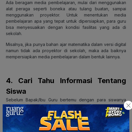
Ada beragam media pembelajaran, mulai dari menggunakan
alat peraga seperti boneka atau tulang buatan, sampai
menggunakan proyektor. Untuk menentukan media
pembelajaran apa yang tepat untuk dipersiapkan, para guru
bisa menyesuaikan dengan kondisi fasilitas yang ada di
sekolah.
Misalnya, jika punya bahan ajar matematika dalam versi digital
namun tidak ada proyektor di sekolah, maka ada baiknya
mempersiapkan media pembelajaran dalam bentuk lainnya.
4. Cari Tahu Informasi Tentang
Siswa
Sebelum Bapak/Ibu Guru bertemu dengan para siswanya
untuk memulai kelas belajar mengajar pertama, Bapak/Ibu
Guru perlu mengenal setiap siswa dalam kelas secara
individu. Memang, proses mengenal para siswa akan berjalan
terus sepanjang tahun ajaran, tapi akan lebih baik lagi jika
Bapak/Ibu bisa memulainya sejak tahun ajaran dimulai.