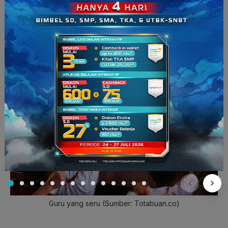
Pada dasarnya, guru memang harus mengenali seluruh
siswanya agar tidak dinilai “pilih kasih”. Jangan sampai
sebagai guru hanya mengenal beberapa siswanya saja,
sehingga ketika sedang mengajar di dalam kelas, guru selalu
memeriksa ke meja murid yang itu-itu saja.
Guru yang seru (Sumber: Totabuan.co)