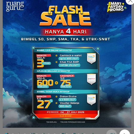
5. Filsafat
Filsafat (Sumber: microsites.ncl.ac.uk)
Filsafat dikenal sebagai induk semua ilmu. Filsafat lebih
mempelajari tentang permasalahan mendasar manusia dan
hubungannya dengan realita. Permasalahan seperti tujuan
hidup, esensi manusia, moralitas, dan hati nurani menjadi
kajian utama di prodi ini. Selain itu, di prodi ini kamu akan
mempelajari pemikiran-pemikiran para filsuf dari zaman kuno
seperti Socrates hingga filsuf-filsuf abad 20.