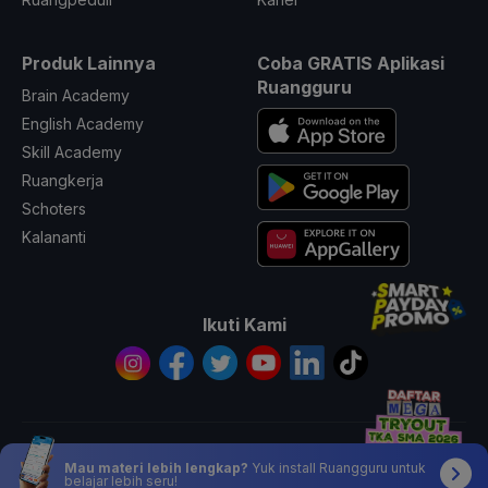
Produk Lainnya
Coba GRATIS Aplikasi
Ruangguru
Brain Academy
English Academy
Skill Academy
Ruangkerja
Schoters
Kalananti
Ikuti Kami
© 2026 All Rights Reserved PT. Ruang Raya Indonesia
Mau materi lebih lengkap?
Yuk install Ruangguru untuk
belajar lebih seru!