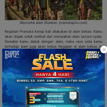
Mencintai alam (Sumber: pramukapos.com)
Kegiatan Pramuka kerap kali dilakukan di alam bebas. Kamu
akan diajak untuk melihat dan merasakan alam secara nyata.
Semakin kamu dekat dengan alam, maka rasa cinta kamu
terhadap alam juga akan timbul. Kegiatan di alam bebas ini
diharapkan akan memunculkan kepedulian kamu untuk
melestarikan lingkungan. Selain itu, dengan rasa cinta kepada
alam tiap anggota Pramuka tidak akan melakukan tindakan
yang merusak alam.
6. Belajar Organisasi dan Bekerjasama