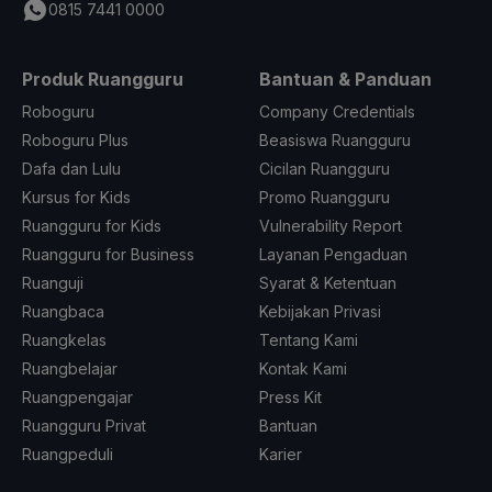
0815 7441 0000
Produk Ruangguru
Bantuan & Panduan
Roboguru
Company Credentials
Roboguru Plus
Beasiswa Ruangguru
Dafa dan Lulu
Cicilan Ruangguru
Kursus for Kids
Promo Ruangguru
Ruangguru for Kids
Vulnerability Report
Ruangguru for Business
Layanan Pengaduan
Ruanguji
Syarat & Ketentuan
Ruangbaca
Kebijakan Privasi
Ruangkelas
Tentang Kami
Ruangbelajar
Kontak Kami
Ruangpengajar
Press Kit
Ruangguru Privat
Bantuan
Ruangpeduli
Karier