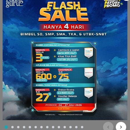
Jadi, akulturasi adalah proses perubahan yang ditandai
dengan terjadinya penyatuan dua kebudayaan yang
berbeda. Bagian positifnya, penyatuan ini tidak
menghilangkan ciri khas masing-masing kebudayaan
sehingga masing-masing dapat tetap melestarikan ciri
khasnya.
Bagaimana squad? Apa kalian sudah jelas? Kalau kalian masih
bingung,
gak
perlu khawatir. Download aplikasi
ruangbelajar
sekarang! Di sana kamu bisa belajar Sosiologi dengan video
penjelasan beranimasi yang keren dan menarik pastinya.