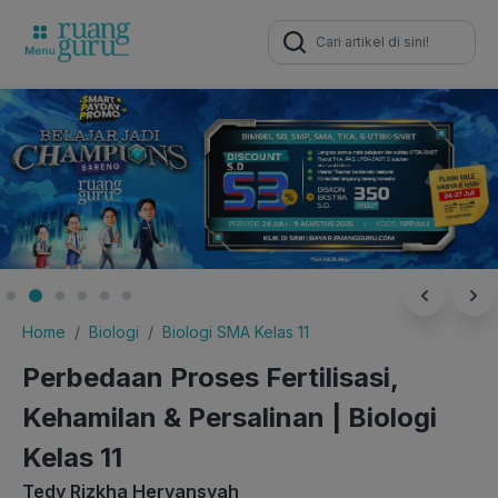
Search
for:
Home
Biologi
Biologi SMA Kelas 11
Perbedaan Proses Fertilisasi,
Kehamilan & Persalinan | Biologi
Kelas 11
Tedy Rizkha Heryansyah