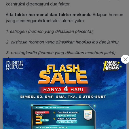
kosntruksi dipengaruhi dua faktor.
Ada
faktor hormonal dan faktor mekanik.
Adapun hormon
yang memengaruhi kontraksi uterus yakni:
1. estrogen (hormon yang dihasilkan plasenta);
2. oksitosin (hormon yang dihasilkan hipofisis ibu dan janin);
3. prostaglandin (hormon yang dihasilkan membran janin);
dan
4. relaksin (hormon yang dihasilkan korpus luteum pada
ovarium dan plasenta).
Kalau untuk faktor kedua yakni faktor mekanik.
Contoh dari
faktor mekanik ini relaksasi otot-otot rahim dan serviks
.
Ini mengakibatkan pecahnya amnion. Nah, ini sering kita kenal
dengan namanya pecah ketuban. Dengan pecahnya ketuban
tersebut menyebabkan kepala bayi dapat merengganggkan
serviks sehingga terjadi kontraksi rahim lebih lanjut.