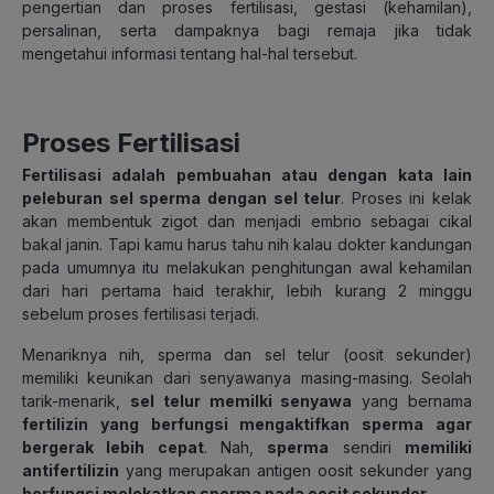
pengertian dan proses fertilisasi, gestasi (kehamilan),
persalinan, serta dampaknya bagi remaja jika tidak
mengetahui informasi tentang hal-hal tersebut.
Proses Fertilisasi
Fertilisasi adalah pembuahan atau dengan kata lain
peleburan sel sperma dengan sel telur
. Proses ini kelak
akan membentuk zigot dan menjadi embrio sebagai cikal
bakal janin. Tapi kamu harus tahu nih kalau dokter kandungan
pada umumnya itu melakukan penghitungan awal kehamilan
dari hari pertama haid terakhir, lebih kurang 2 minggu
sebelum proses fertilisasi terjadi.
Menariknya nih, sperma dan sel telur (oosit sekunder)
memiliki keunikan dari senyawanya masing-masing. Seolah
tarik-menarik,
sel telur memilki senyawa
yang bernama
fertilizin yang berfungsi mengaktifkan sperma agar
bergerak lebih cepat
. Nah,
sperma
sendiri
memiliki
antifertilizin
yang merupakan antigen oosit sekunder yang
berfungsi melekatkan sperma pada oosit sekunder
.