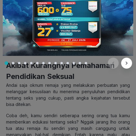
Gais, mulai dari mengandung kita di dalam rahim saja ibu kita
sudah merasakan susah payah. Ditambah lagi saat melahirkan
kita ke dunia. Ibu mempertaruhkan nyawanya supaya si anak
bisa lahir dengan selamat. Makanya, sebagai remaja zaman
now
, harus peka juga terhadap masalah pendidikan seksual
dan proses-proses seperti penjelasan di atas.
Akibat Kurangnya Pemahaman
Pendidikan Seksual
Andai saja oknum remaja yang melakukan perbuatan yang
melanggar kesusilaan itu menerima penyuluhan pendidikan
tentang seks yang cukup, pasti angka kejahatan tersebut
bisa ditekan.
Coba deh, kamu sendiri seberapa sering orang tua kamu
memberikan
edukasi
tentang seks? Nggak jarang lho orang
tua atau remaja itu sendiri yang masih canggung untuk
menanyakan hal-hal demikian. Entah karena malu, atau