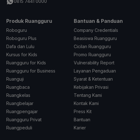
0815 7441 0000
Produk Ruangguru
Bantuan & Panduan
Roboguru
Company Credentials
Roboguru Plus
Beasiswa Ruangguru
Dafa dan Lulu
Cicilan Ruangguru
Kursus for Kids
Promo Ruangguru
Ruangguru for Kids
Vulnerability Report
Ruangguru for Business
Layanan Pengaduan
Ruanguji
Syarat & Ketentuan
Ruangbaca
Kebijakan Privasi
Ruangkelas
Tentang Kami
Ruangbelajar
Kontak Kami
Ruangpengajar
Press Kit
Ruangguru Privat
Bantuan
Ruangpeduli
Karier