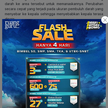
darah ke area tersebut untuk memanaskannya. Perubahan
secara cepat yang terjadi pada ukuran pembuluh darah yang
menyebar ke kepala sehingga menyebabkan kepala terasa
dingin.
Tak hanya itu, pembuluh darah sekitarnya juga dapat
membesar atau menyusut, termasuk di daerah seperti dahi
dan di belakang mata (di bagian antara tengkorak dan otak
yang biasa disebut dengan meninges). Semua area ini akan
mengirimkan sinyal rasa sakit ke otak melalui saraf trigeminal,
saraf yang berada di wajah dan kepala. Makanya, brain
freeze juga mempengaruhi bagian wajah kamu.
Secara singkat, minum minuman dingin terlalu cepat tidak
memberikan waktu yang cukup bagi mulut untuk menyerap
dingin dengan sempurna.
Cara Untuk Menghilangkan
Sensasi Brain Freeze