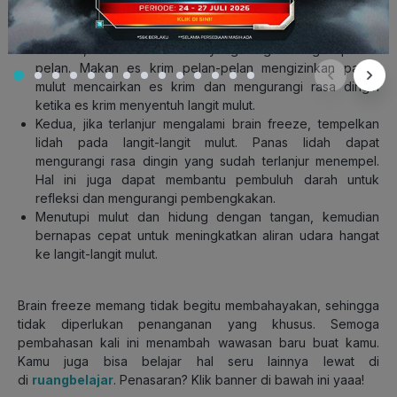
Brain freeze dapat diatasi dengan cara sederhana, yaitu:
Pertama, makanlah es krim yang dingin dengan pelan-
pelan. Makan es krim pelan-pelan mengizinkan panas
mulut mencairkan es krim dan mengurangi rasa dingin
ketika es krim menyentuh langit mulut.
Kedua, jika terlanjur mengalami brain freeze, tempelkan
lidah pada langit-langit mulut. Panas lidah dapat
mengurangi rasa dingin yang sudah terlanjur menempel.
Hal ini juga dapat membantu pembuluh darah untuk
refleksi dan mengurangi pembengkakan.
Menutupi mulut dan hidung dengan tangan, kemudian
bernapas cepat untuk meningkatkan aliran udara hangat
ke langit-langit mulut.
Brain freeze memang tidak begitu membahayakan, sehingga
tidak diperlukan penanganan yang khusus. Semoga
pembahasan kali ini menambah wawasan baru buat kamu.
Kamu juga bisa belajar hal seru lainnya lewat di
di
ruangbelajar
. Penasaran? Klik banner di bawah ini yaaa!