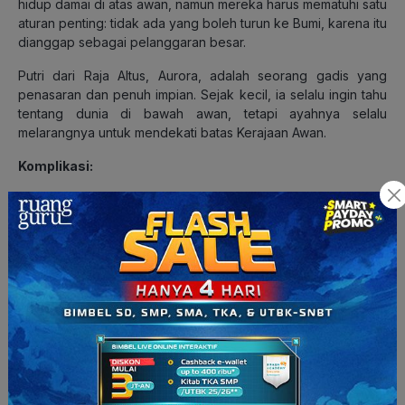
hidup damai di atas awan, namun mereka harus mematuhi satu
aturan penting: tidak ada yang boleh turun ke Bumi, karena itu
dianggap sebagai pelanggaran besar.
Putri dari Raja Altus, Aurora, adalah seorang gadis yang
penasaran dan penuh impian. Sejak kecil, ia selalu ingin tahu
tentang dunia di bawah awan, tetapi ayahnya selalu
melarangnya untuk mendekati batas Kerajaan Awan.
Komplikasi:
Suatu hari, Aurora menemukan sebuah buku tua di
perpustakaan istana yang menceritakan tentang “Permata
Bumi”, sebuah batu permata yang tersembunyi di Bumi dan
memiliki kekuatan untuk menghidupkan kembali apapun yang
telah mati. Ketika membaca buku tersebut, Aurora teringat
pada ibunya yang telah tiada sejak ia masih kecil. Aurora pun
memutuskan untuk turun ke Bumi dan mencari permata itu
demi membawa kembali ibunya.
Dengan menyamar, Aurora meninggalkan Kerajaan Awan dan
terjun ke dunia manusia. Di Bumi, ia menghadapi berbagai
tantangan, yaitu manusia yang tidak percaya padanya,