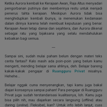
Ketika Aurora kembali ke Kerajaan Awan, Raja Altus menyadari
pengorbanan putrinya dan memberinya restu untuk menjadi
penerus tahta kerajaan. Meskipun Aurora tidak bisa
menghidupkan kembali ibunya, ia menemukan kedamaian
dalam dirinya karena telah membuat keputusan yang benar.
Kerajaan Awan tetap damai dan sejahtera, dan Aurora dikenal
sebagai ratu yang bijaksana yang selalu mendahulukan
kebaikan bagi semua.
—
Sampai sini, sudah mulai paham belum dengan materi teks
cerita fantasi? Kalo masih ada poin-poin yang belum kamu
mengerti, mending belajar sama ahlinya, deh. Belajar bareng
kakak-kakak pengajar di
Ruangguru Privat
misalnya.
Hehehe…
Belajar nggak cuma menyenangkan, tapi kamu juga bakal
diajari konsepnya sampai paham! Para pengajar di Ruangguru
Privat juga sudah terstandarisasi kualitasnya, loh. Kamu juga
bisa pilih nih, mau diajarkan secara langsung (
offline
) atau
daring (
online
). Fleksibel, kan? Untuk info lebih lanjut, cuss