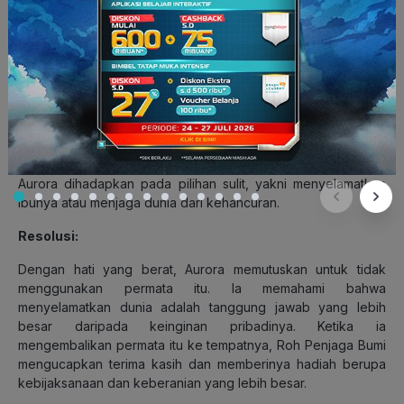
binatang buas yang mengintai, dan pencuri yang mengincar
permata itu untuk kekuasaan. Namun, tantangan terbesar
muncul ketika Aurora menemukan permata itu di dalam gua
tersembunyi. Di sana, ia dihadang oleh Roh Penjaga Bumi
yang memberitahu Aurora bahwa jika ia menggunakan
permata tersebut untuk menghidupkan ibunya, keseimbangan
alam di Bumi akan terganggu, menyebabkan bencana alam
yang dahsyat.
Aurora dihadapkan pada pilihan sulit, yakni menyelamatkan
ibunya atau menjaga dunia dari kehancuran.
Resolusi:
Dengan hati yang berat, Aurora memutuskan untuk tidak
menggunakan permata itu. Ia memahami bahwa
menyelamatkan dunia adalah tanggung jawab yang lebih
besar daripada keinginan pribadinya. Ketika ia
mengembalikan permata itu ke tempatnya, Roh Penjaga Bumi
mengucapkan terima kasih dan memberinya hadiah berupa
kebijaksanaan dan keberanian yang lebih besar.