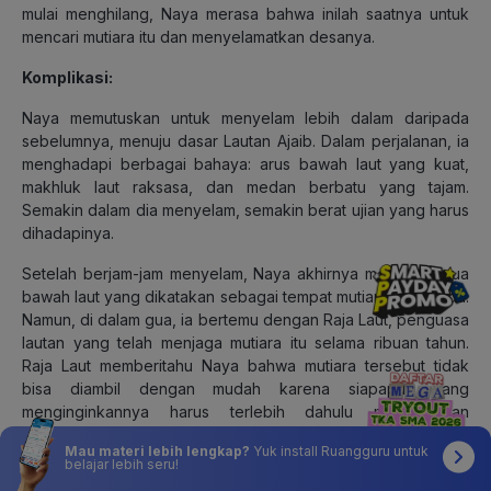
mulai menghilang, Naya merasa bahwa inilah saatnya untuk
mencari mutiara itu dan menyelamatkan desanya.
Komplikasi:
Naya memutuskan untuk menyelam lebih dalam daripada
sebelumnya, menuju dasar Lautan Ajaib. Dalam perjalanan, ia
menghadapi berbagai bahaya: arus bawah laut yang kuat,
makhluk laut raksasa, dan medan berbatu yang tajam.
Semakin dalam dia menyelam, semakin berat ujian yang harus
dihadapinya.
Setelah berjam-jam menyelam, Naya akhirnya mencapai gua
bawah laut yang dikatakan sebagai tempat mutiara itu berada.
Namun, di dalam gua, ia bertemu dengan Raja Laut, penguasa
lautan yang telah menjaga mutiara itu selama ribuan tahun.
Raja Laut memberitahu Naya bahwa mutiara tersebut tidak
bisa diambil dengan mudah karena siapapun yang
menginginkannya harus terlebih dahulu membuktikan
ketulusan hatinya.
Mau materi lebih lengkap?
Yuk install Ruangguru untuk
belajar lebih seru!
Naya dihadapkan pada tiga ujian: keberanian, kejujuran, dan