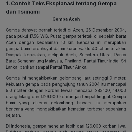
1. Contoh Teks Eksplanasi tentang Gempa
dan Tsunami
Gempa Aceh
Gempa dahsyat pernah terjadi di Aceh, 26 Desember 2004,
pada pukul 17.58 WIB. Pusat gempa terletak di sebelah barat
Aceh dengan kedalaman 10 km. Bencana ini merupakan
gempa bumi terdahsyat dalam kurun waktu 40 tahun terakhir.
Dampak kerusakan, meliputi Aceh, Sumatera Utara, Pantai
Barat Semenanjung Malaysia, Thailand, Pantai Timur India, Sri
Lanka, bahkan sampai Pantai Timur Afrika.
Gempa ini mengakibatkan gelombang laut setinggi 9 meter.
Kekuatan gempa pada penghujung tahun 2004 itu mencapai
9.0 richter dengan korban tewas mencapai 283.100, 14.000
orang hilang dan 1.126.900 kehilangan tempat tinggal. Gempa
bumi yang disertai gelombang tsunami itu merupakan
bencana yang mengakibatkan kematian terbesar sepanjang
sejarah.
Di Indonesia, gempa menelan lebih dari 126.000 korban jiwa.