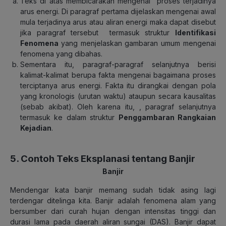
Teks di atas membicarakan mengenai proses terjadinya
arus energi. Di paragraf pertama dijelaskan mengenai awal
mula terjadinya arus atau aliran energi maka dapat disebut
jika paragraf tersebut termasuk struktur
Identifikasi
Fenomena
yang menjelaskan gambaran umum mengenai
fenomena yang dibahas.
Sementara itu, paragraf-paragraf selanjutnya berisi
kalimat-kalimat berupa fakta mengenai bagaimana proses
terciptanya arus energi. Fakta itu dirangkai dengan pola
yang kronologis (urutan waktu) ataupun secara kausalitas
(sebab akibat). Oleh karena itu, , paragraf selanjutnya
termasuk ke dalam struktur
Penggambaran Rangkaian
Kejadian
.
5. Contoh Teks Eksplanasi tentang Banjir
Banjir
Mendengar kata banjir memang sudah tidak asing lagi
terdengar ditelinga kita. Banjir adalah fenomena alam yang
bersumber dari curah hujan dengan intensitas tinggi dan
durasi lama pada daerah aliran sungai (DAS). Banjir dapat