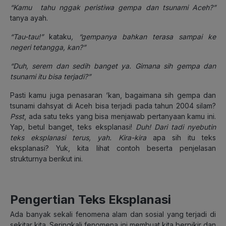
“Kamu tahu nggak peristiwa gempa dan tsunami Aceh?”
tanya ayah.
“Tau-tau!”
kataku
, “gempanya bahkan terasa sampai ke
negeri tetangga, kan?”
“Duh, serem dan sedih banget ya. Gimana sih gempa dan
tsunami itu bisa terjadi?”
Pasti kamu juga penasaran ‘kan, bagaimana sih gempa dan
tsunami dahsyat di Aceh bisa terjadi pada tahun 2004 silam?
Psst
, ada satu teks yang bisa menjawab pertanyaan kamu ini.
Yap, betul banget, teks eksplanasi!
Duh! Dari tadi nyebutin
teks eksplanasi terus, yah. Kira-kira
apa sih itu teks
eksplanasi? Yuk, kita lihat contoh beserta penjelasan
strukturnya berikut ini.
Pengertian Teks Eksplanasi
Ada banyak sekali fenomena alam dan sosial yang terjadi di
sekitar kita. Seringkali fenomena ini membuat kita berpikir dan