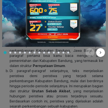
terjadi pada 25 Mei 1810. Alasan pemindahan tersebut akan
memberikan prospek baik terhadap perkembangan wilayah
itu. Pada saat itu Deandels yang mendapat julukan “Mas
Galak” tengah membuat jalan dari Anyer ke Panarukan.
Kebetulan jalur tersebut melewati Tatar Priangan atau Kota
Bandung pada saat sekarang ini.
Penjelasan Struktur:
Terlihat jelas teks di atas menjelaskan sejarah
perkembangan Kabupaten Bandung, Jawa Barat. Pada
paragraf pertama bisa kamu baca mengenai awal
pemerintahan dari Kabupaten Bandung, yang termasuk ke
dalam struktur
Pernyataan Umum
.
Di paragraf-paragraf selanjutnya, teks menjelaskan
peristiwa demi peristiwa yang terjadi selama
perkembangan Kabupaten Bandung, mulai dari berdirinya
hingga periode-periode selanjutnya. Ini merupakan bagian
dari struktur
Urutan Sebab Akibat
, yang menjelaskan
hubungan peristiwa atau proses terjadinya sesuatu.
Berdasarkan contoh ini, peristiwa yang dijelaskan adalah
sejarah perkembangan sebuah kabupaten.