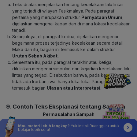
Teks di atas menjelaskan tentang kecelakaan lalu lintas
yang terjadi di wilayah Tasikmalaya. Pada paragraf
pertama yang merupakan struktur
Pernyataan Umum
,
dijelaskan mengenai kapan dan di mana lokasi kecelakaan
terjadi.
Selanjutnya, di paragraf kedua, dijelaskan mengenai
bagaimana proses terjadinya kecelakaan secara detail.
Maka dari itu, bagian ini termasuk ke dalam struktur
Urutan Sebab Akibat.
Sementara itu, pada paragraf terakhir atau ketiga,
dituliskan mengenai simpulan dari kejadian kecelakaan lalu
lintas yang terjadi. Disebutkan bahwa, pada kecelakaan itu
tidak ada korban jiwa, hanya luka-luka. Paragraf ketiga ini
termasuk bagian
Ulasan atau Interpretasi.
9. Contoh Teks Eksplanasi tentang Sampah
Permasalahan Sampah
Sampah merupakan barang atau benda yang sudah tidak
Mau materi lebih lengkap?
Yuk install Ruangguru untuk
belajar lebih seru!
digunakan lagi. Keberadaan sampah sangat mengganggu