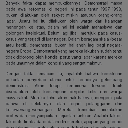
Banyak fakta dapat membuktikannya. Demonstrasi massa
pada awal reformasi di negeri ini pada tahun 1997–1998,
bukan dilakukan oleh rakyat miskin ataupun orang-orang
lapar. Justru hal itu dilakukan oleh warga dari kalangan
menengah ke atas, dalam hal ini adalah mahasiswa dan
golongan intelektual. Belum lagi jika merujuk pada kasus-
kasus yang terjadi di luar negeri. Dalam beragam skala (besar
atau kecil), demonstrasi bukan hal aneh lagi bagi negara-
negara Eropa. Demonstrasi yang mereka lakukan sudah tentu
tidak didorong oleh kondisi perut yang lapar karena mereka
pada umumnya dalam kondisi yang sangat makmur.
Dengan fakta semacam itu, nyatalah bahwa kemiskinan
bukanlah penyebab utama untuk terjadinya gelombang
demonstrasi. Akan tetapi, fenomena tersebut lebih
disebabkan oleh kemampuan berpikir kritis dari warga
masyarakat. Mereka tahu akan hak-haknya, mengerti pula
bahwa di sekitarnya telah terjadi pelanggaran dan
kesewenang-wenangan. Mereka kemudian melakukan
protes dan menyampaikan sejumlah tuntutan. Apabila faktor-
faktor itu tidak ada di dalam diri mereka, apapun yang terjadi
di sekitarnya, mereka akan seperti kerbau dicocok hidung: