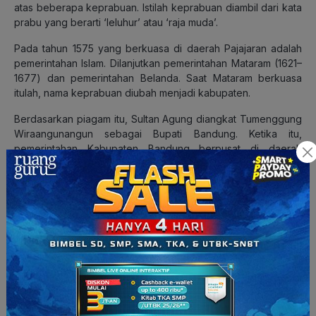
atas beberapa keprabuan. Istilah keprabuan diambil dari kata
prabu yang berarti ‘leluhur’ atau ‘raja muda’.
Pada tahun 1575 yang berkuasa di daerah Pajajaran adalah
pemerintahan Islam. Dilanjutkan pemerintahan Mataram (1621–
1677) dan pemerintahan Belanda. Saat Mataram berkuasa
itulah, nama keprabuan diubah menjadi kabupaten.
Berdasarkan piagam itu, Sultan Agung diangkat Tumenggung
Wiraangunangun sebagai Bupati Bandung. Ketika itu,
pemerintahan Kabupaten Bandung berpusat di daerah
Krapyak atau Bojongasih. Tepatnya di tepi Sungai
Cikapundung, dekat muaranya, yaitu Sungai Citarum. Nama
Krapyak kemudian berganti menjadi Citeureup. Nama itu
hingga kini tetap abadi menjadi salah satu nama desa di
Dayeuhkolot.
Pada masa Bupati Wiranatakusumah II (1794-1829) Ibu Kota
Kabupaten Bandung dipindahkan dari Krapyak (Dayeuhkolot)
ke pinggir Sungai Cikapundung atau Alun-alun Bandung
sekarang. Pemindahan tersebut berdasarkan perintah
Gubernur Jenderal Hindia Belanda,”Deandels”. Peristiwa itu