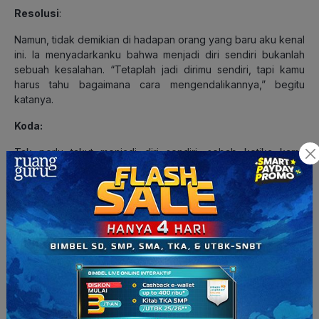
Resolusi
:
Namun, tidak demikian di hadapan orang yang baru aku kenal
ini. Ia menyadarkanku bahwa menjadi diri sendiri bukanlah
sebuah kesalahan. “Tetaplah jadi dirimu sendiri, tapi kamu
harus tahu bagaimana cara mengendalikannya,” begitu
katanya.
Koda:
Tak perlu takut menjadi diri sendiri, sebab ketika kamu
melakukannya, kamu bisa menembus batas-batas dirimu dan
menjadi lebih baik.
Baca Juga:
Kumpulan Contoh Teks Tanggapan Singkat
beserta Strukturnya
5. Contoh Cerita Inspiratif berjudul
“Serangkai Bunga untuk Ibu”
Abstraksi
: