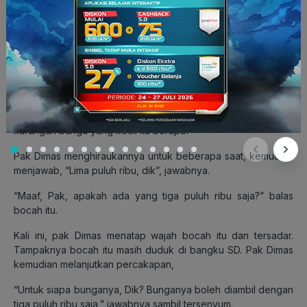
Gerai bunga milik Pak Dimas tengah ramai dikunjungi oleh
pembeli. Ia pun sibuk memindahkan ratusan karangan bunga
ke atas mobil pikap miliknya.
Orientasi
:
Di tengah kesibukannya, seorang bocah laki-laki
menghampirinya dan berkata, “Maaf, Pak, kalau harga
karangan bunga yang kecil itu berapa?”
Pak Dimas menghiraukannya untuk beberapa saat, kemudian
menjawab, “Lima puluh ribu, dik”, jawabnya.
“Maaf, Pak, apakah ada yang tiga puluh ribu saja?” balas
bocah itu.
Kali ini, pak Dimas menatap wajah bocah itu dan tersadar.
Tampaknya bocah itu masih duduk di bangku SD. Pak Dimas
kemudian melanjutkan percakapan,
“Untuk siapa bunganya, Dik? Bunganya boleh diambil dengan
tiga puluh ribu saja,” jawabnya sambil tersenyum.