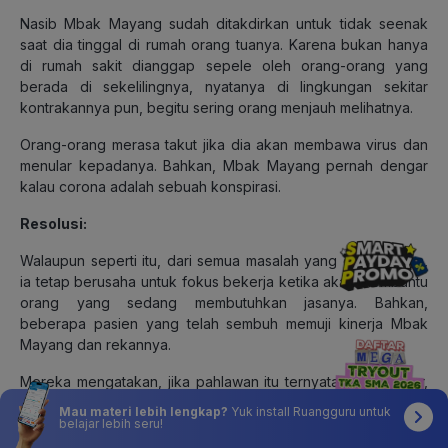
Nasib Mbak Mayang sudah ditakdirkan untuk tidak seenak
saat dia tinggal di rumah orang tuanya. Karena bukan hanya
di rumah sakit dianggap sepele oleh orang-orang yang
berada di sekelilingnya, nyatanya di lingkungan sekitar
kontrakannya pun, begitu sering orang menjauh melihatnya.
Orang-orang merasa takut jika dia akan membawa virus dan
menular kepadanya. Bahkan, Mbak Mayang pernah dengar
kalau corona adalah sebuah konspirasi.
Resolusi:
Walaupun seperti itu, dari semua masalah yang dihadapinya,
ia tetap berusaha untuk fokus bekerja ketika akan membantu
orang yang sedang membutuhkan jasanya. Bahkan,
beberapa pasien yang telah sembuh memuji kinerja Mbak
Mayang dan rekannya.
Mereka mengatakan, jika pahlawan itu ternyata para dokter,
perawat, serta tenaga medis yang merawat mereka. Orang-
Mau materi lebih lengkap?
Yuk install Ruangguru untuk
orang telah melayani para pasien dengan baik dan totalitas.
belajar lebih seru!
Mbak Mayang berharap, semoga dunia segera kembali