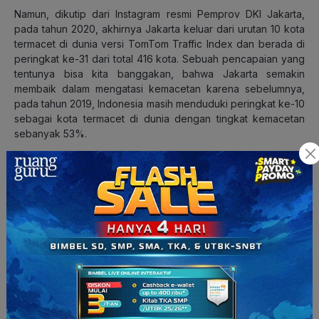
Namun, dikutip dari Instagram resmi Pemprov DKI Jakarta,
pada tahun 2020, akhirnya Jakarta keluar dari urutan 10 kota
termacet di dunia versi TomTom Traffic Index dan berada di
peringkat ke-31 dari total 416 kota. Sebuah pencapaian yang
tentunya bisa kita banggakan, bahwa Jakarta semakin
membaik dalam mengatasi kemacetan karena sebelumnya,
pada tahun 2019, Indonesia masih menduduki peringkat ke-10
sebagai kota termacet di dunia dengan tingkat kemacetan
sebanyak 53%.
Oleh karena itu, saya menanggapi hal ini dengan ingin
memberikan pujian bagi Pemprov DKI yang sudah mampu
menangani kemacetan Jakarta menuju arah yang lebih baik.
Meskipun harus diakui bahwa masih banyak hal yang perlu
diperbaiki dan terus ditingkatkan.
Selain itu, upaya dalam mengajak masyarakat untuk naik
transportasi umum juga perlu ditingkatkan lagi, seperti
dengan memperbanyak kawasan dan wilayah yang
terjangkau oleh Transjakarta, MRT, dan juga angkutan umum
lainnya. Tentunya hal ini juga diiringi dengan penambahan