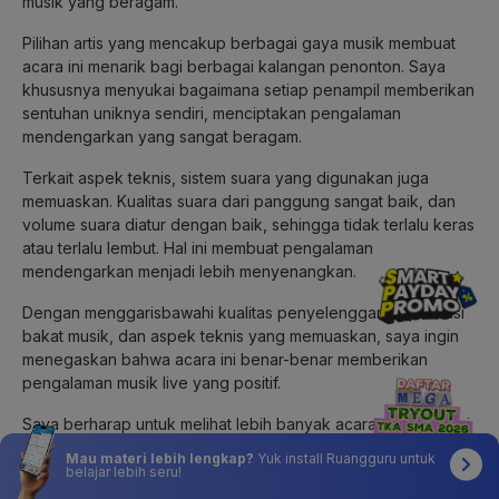
musik yang beragam.
Pilihan artis yang mencakup berbagai gaya musik membuat
acara ini menarik bagi berbagai kalangan penonton. Saya
khususnya menyukai bagaimana setiap penampil memberikan
sentuhan uniknya sendiri, menciptakan pengalaman
mendengarkan yang sangat beragam.
Terkait aspek teknis, sistem suara yang digunakan juga
memuaskan. Kualitas suara dari panggung sangat baik, dan
volume suara diatur dengan baik, sehingga tidak terlalu keras
atau terlalu lembut. Hal ini membuat pengalaman
mendengarkan menjadi lebih menyenangkan.
Dengan menggarisbawahi kualitas penyelenggaraan, variasi
bakat musik, dan aspek teknis yang memuaskan, saya ingin
menegaskan bahwa acara ini benar-benar memberikan
pengalaman musik live yang positif.
Saya berharap untuk melihat lebih banyak acara semacam ini
di masa depan dan memberikan apresiasi kepada
Mau materi lebih lengkap?
Yuk install Ruangguru untuk
penyelenggara dan semua musisi yang berpartisipasi.
belajar lebih seru!