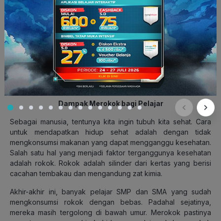
armada sesuai dengan kebutuhan masyarakat.
Contoh teks tanggapan “Jakarta Termasuk dalam Daftar 10 Kota
Termacet di Dunia” dikutip dari gramedia.com dengan beberapa
penyesuaian.
6. Contoh Teks Tanggapan Kritis di Bidang
Kesehatan dan Sosial
Dampak Merokok bagi Pelajar
Sebagai manusia, tentunya kita ingin tubuh kita sehat. Cara
untuk mendapatkan hidup sehat adalah dengan tidak
mengkonsumsi makanan yang dapat mengganggu kesehatan.
Salah satu hal yang menjadi faktor terganggunya kesehatan
adalah rokok. Rokok adalah silinder dari kertas yang berisi
cacahan tembakau dan mengandung zat kimia.
Akhir-akhir ini, banyak pelajar SMP dan SMA yang sudah
mengkonsumsi rokok dengan bebas. Padahal sejatinya,
mereka masih tergolong di bawah umur. Merokok pastinya