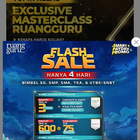
Kelas ini menyajikan pembahasan topik-topik menarik terkait
dunia perkuliahan, paket TRYOUT UTBK, dan LIVE
INTERAKTIF + EKSKLUSIF bersama pendiri Ruangguru—Belva
Devara dan Iman Usman—serta mentor terbaik Ruangguru