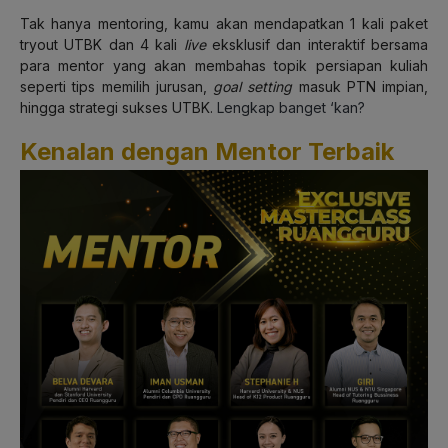
Tak hanya mentoring, kamu akan mendapatkan 1 kali paket
tryout UTBK dan 4 kali
live
eksklusif dan interaktif bersama
para mentor yang akan membahas topik persiapan kuliah
seperti tips memilih jurusan,
goal setting
masuk PTN impian,
hingga strategi sukses UTBK.
Lengkap banget ‘kan?
Kenalan dengan Mentor Terbaik