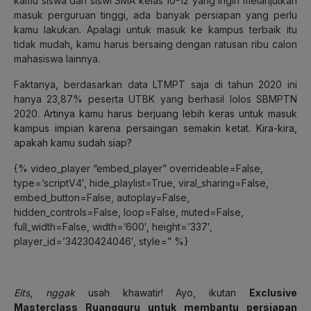
kamu siswa dan siswi SMA kelas 10-12 yang ingin melanjutkan
masuk perguruan tinggi, ada banyak persiapan yang perlu
kamu lakukan. Apalagi untuk masuk ke kampus terbaik itu
tidak mudah, kamu harus bersaing dengan ratusan ribu calon
mahasiswa lainnya.
Faktanya, berdasarkan data LTMPT saja di tahun 2020 ini
hanya 23,87% peserta UTBK yang berhasil lolos SBMPTN
2020.
Artinya kamu harus berjuang lebih keras untuk masuk
kampus impian karena persaingan semakin ketat. Kira-kira,
apakah kamu sudah siap?
{% video_player “embed_player” overrideable=False,
type=’scriptV4′, hide_playlist=True, viral_sharing=False,
embed_button=False, autoplay=False,
hidden_controls=False, loop=False, muted=False,
full_width=False, width=’600′, height=’337′,
player_id=’34230424046′, style=” %}
Eits
,
nggak
usah khawatir! Ayo, ikutan
Exclusive
Masterclass Ruangguru untuk membantu persiapan