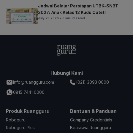
Jadwal Belajar Persiapan UTBK-SNBT
2027: Anak Kelas 12 Kudu Catet!
July 21, 2026
• 6 minutes read
Hubungi Kami
info@ruangguru.com
(021) 3093 0000
0815 7441 0000
Produk Ruangguru
Bantuan & Panduan
Roboguru
Company Credentials
Roboguru Plus
Beasiswa Ruangguru