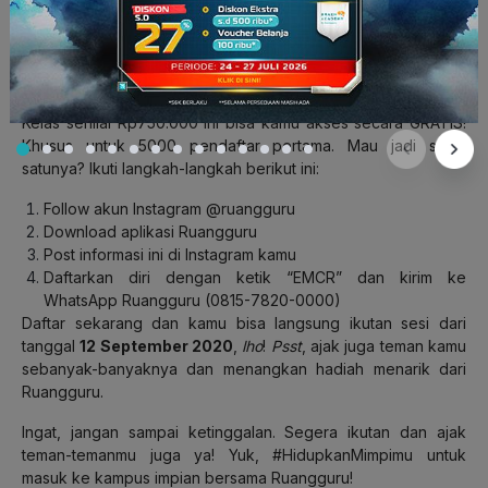
lainnya.
Cara Ikutan
Exclusive Masterclass
Ruangguru
Kelas senilai Rp750.000 ini bisa kamu akses secara GRATIS!
Khusus untuk 5000 pendaftar pertama. Mau jadi salah
satunya? Ikuti langkah-langkah berikut ini:
Follow akun Instagram @ruangguru
Download aplikasi Ruangguru
Post informasi ini di Instagram kamu
Daftarkan diri dengan ketik “EMCR” dan kirim ke
WhatsApp Ruangguru (0815-7820-0000)
Daftar sekarang dan kamu bisa langsung ikutan sesi dari
tanggal
12 September 2020
,
lho
!
Psst
, ajak juga teman kamu
sebanyak-banyaknya dan menangkan hadiah menarik dari
Ruangguru.
Ingat, jangan sampai ketinggalan. Segera ikutan dan ajak
teman-temanmu juga ya!
Y
uk, #HidupkanMimpimu untuk
masuk ke kampus impian bersama Ruangguru!