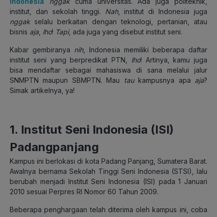
Indonesia
nggak
cuma universitas. Ada juga politeknik,
institut, dan sekolah tinggi.
Nah
, institut di Indonesia juga
nggak
selalu berkaitan dengan teknologi, pertanian, atau
bisnis
aja
,
lho
!
Tapi
, ada juga yang disebut institut seni.
Kabar gembiranya
nih
, Indonesia memiliki beberapa daftar
institut seni yang berpredikat PTN,
lho
! Artinya, kamu juga
bisa mendaftar sebagai mahasiswa di sana melalui jalur
SNMPTN maupun SBMPTN. Mau
tau
kampusnya apa
aja
?
Simak artikelnya, ya!
1. Institut Seni Indonesia (ISI)
Padangpanjang
Kampus ini berlokasi di kota Padang Panjang, Sumatera Barat.
Awalnya bernama Sekolah Tinggi Seni Indonesia (STSI), lalu
berubah menjadi Institut Seni Indonesia (ISI) pada 1 Januari
2010 sesuai Perpres RI Nomor 60 Tahun 2009.
Beberapa penghargaan telah diterima oleh kampus ini, coba