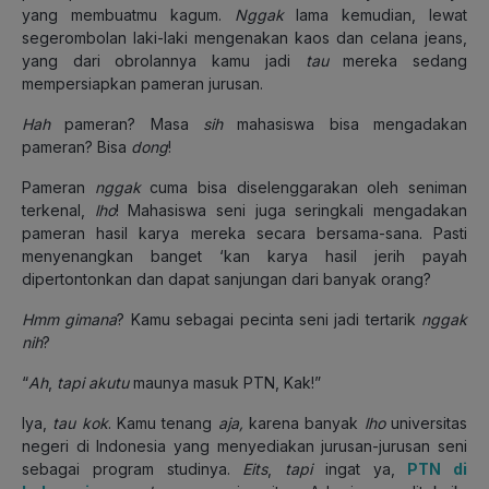
yang membuatmu kagum.
Nggak
lama kemudian, lewat
segerombolan laki-laki mengenakan kaos dan celana jeans,
yang dari obrolannya kamu jadi
tau
mereka sedang
mempersiapkan pameran jurusan.
Hah
pameran? Masa
sih
mahasiswa bisa mengadakan
pameran? Bisa
dong
!
Pameran
nggak
cuma bisa diselenggarakan oleh seniman
terkenal,
lho
! Mahasiswa seni juga seringkali mengadakan
pameran hasil karya mereka secara bersama-sana. Pasti
menyenangkan banget ‘kan karya hasil jerih payah
dipertontonkan dan dapat sanjungan dari banyak orang?
Hmm
gimana
? Kamu sebagai pecinta seni jadi tertarik
nggak
nih
?
“
Ah
,
tapi akutu
maunya masuk PTN, Kak!”
Iya,
tau kok
. Kamu tenang
aja,
karena banyak
lho
universitas
negeri di Indonesia yang menyediakan jurusan-jurusan seni
sebagai program studinya.
Eits
,
tapi
ingat ya,
PTN di