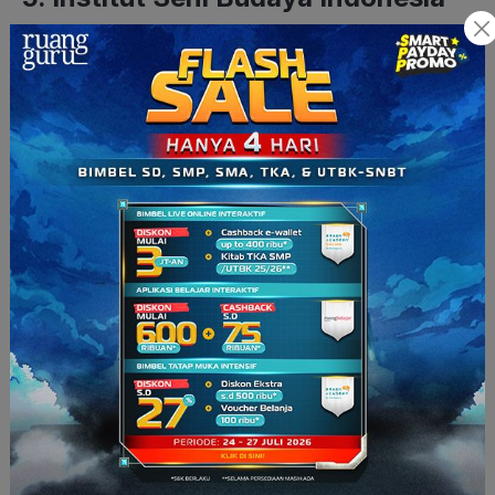
(ISBI) Aceh
ISBI Aceh terletak di kota Jantho, Kabupaten Aceh Besar.
Saat ini ISBI Aceh merupakan satu-satunya PTN seni budaya
Aceh di Sumatra. Dengan dua fakultas yang dimilikinya, yaitu
Fakultas Seni Pertunjukan serta Fakultas Seni Rupa dan
Desain, ISBI Aceh sudah memiliki enam program studi yang
ditawarkan.
Kampus ini tergolong masih muda karena baru diresmikan
oleh Presiden Susilo Bambang Yudhoyono pada tahun 2014.
Namun, tak kalah dengan kampus seni lainnya, mahasiswa
ISBI Aceh juga berprestasi
lho
! Coba
aja
cari berita tentang
mereka atau lihat di
isbiaceh.ac.id
.