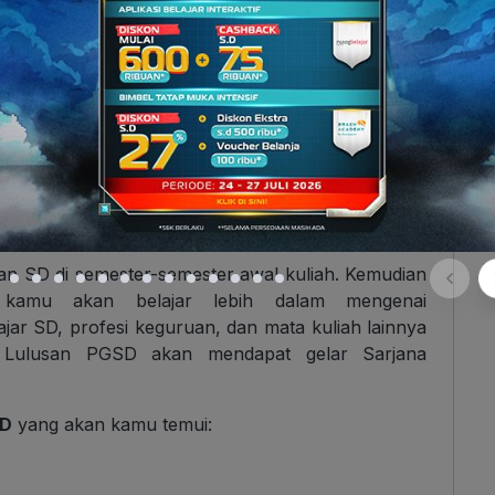
pengajar SD? (Sumber: commons.wikimedia.org)
ran SD di semester-semester awal kuliah. Kemudian
a, kamu akan belajar lebih dalam mengenai
ar SD, profesi keguruan, dan mata kuliah lainnya
 Lulusan PGSD akan mendapat gelar Sarjana
SD
yang akan kamu temui: