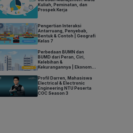
Kuliah, Peminatan, dan
Prospek Kerja
Pengertian Interaksi
Antarruang, Penyebab,
Bentuk & Contoh | Geografi
Kelas 7
Perbedaan BUMN dan
BUMD dari Peran, Ciri,
Kelebihan &
Kekurangannya | Ekonomi
Kelas 11
Profil Darren, Mahasiswa
Electrical & Electronic
Engineering NTU Peserta
COC Season 3