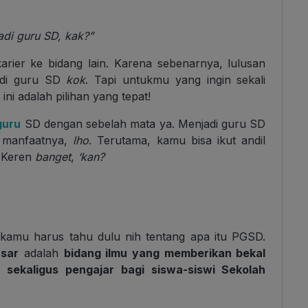
jadi guru SD, kak?”
rier ke bidang lain. Karena sebenarnya, lulusan
adi guru SD
kok
. Tapi untukmu yang ingin sekali
ni adalah pilihan yang tepat!
guru
SD dengan sebelah mata ya. Menjadi guru SD
k manfaatnya,
lho
. Terutama, kamu bisa ikut andil
. Keren
banget
,
‘kan?
kamu harus tahu dulu nih tentang apa itu PGSD.
asar
adalah
bidang ilmu yang memberikan bekal
 sekaligus pengajar bagi siswa-siswi Sekolah