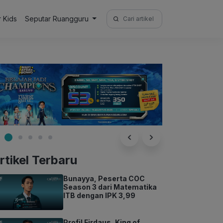
Search
r Kids
Seputar Ruangguru
for:
rtikel Terbaru
Bunayya, Peserta COC
Season 3 dari Matematika
ITB dengan IPK 3,99
Profil Firdaus, King of