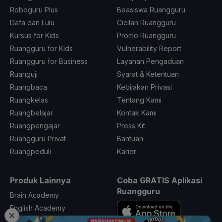
Roboguru Plus
Beasiswa Ruangguru
Dafa dan Lulu
Cicilan Ruangguru
Kursus for Kids
Promo Ruangguru
Ruangguru for Kids
Vulnerability Report
Ruangguru for Business
Layanan Pengaduan
Ruanguji
Syarat & Ketentuan
Ruangbaca
Kebijakan Privasi
Ruangkelas
Tentang Kami
Ruangbelajar
Kontak Kami
Ruangpengajar
Press Kit
Ruangguru Privat
Bantuan
Ruangpeduli
Karier
Produk Lainnya
Coba GRATIS Aplikasi
Ruangguru
Brain Academy
English Academy
Skill Academy