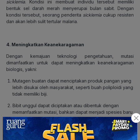
sicklemia
. Kondisi ini membuat individu tersebut memiliki
bentuk sel darah merah menyerupai bulan sabit. Dengan
kondisi tersebut, seorang penderita
sicklemia
cukup resisten
dan akan lebih sulit tertular malaria.
4. Meningkatkan Keanekaragaman
Dengan kemajuan teknologi pengetahuan, mutasi
dimanfaatkan untuk dapat meningkatkan keanekaragaman
biologis, yakni:
Mutagen buatan dapat menciptakan produk pangan yang
lebih disukai oleh masyarakat, seperti buah poliploidi yang
tidak memiliki biji.
Bibit unggul dapat diciptakan atau dibentuk dengan
memanfaatkan mutasi, bahkan dapat menjadi spesies baru
yang memiliki sifat yang diinginkan (dengan kata lain
terjadi proses evolusi).
Selain memiliki beberapa manfaat, mutasi juga memiliki