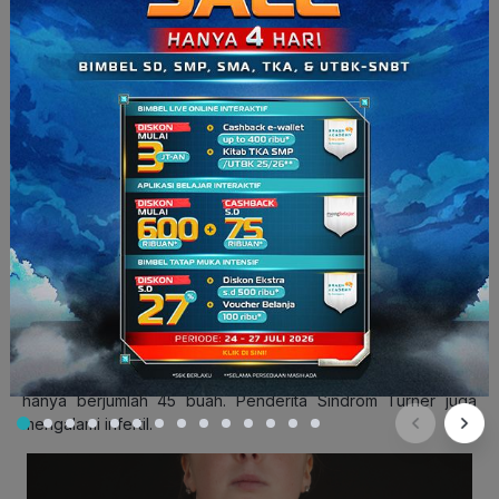
dampak negatif, lho. Dampak negatif mutasi antara lain
berdampak bagi manusia, yaitu timbulnya penyakit seperti
Sindrom Turner, Klinefelter, Sindrom Jacob, Sindrom Patau,
Sindrom Edward, Metafemale, dan Anemia Sel Sabit.
Baca Juga:
Apa Saja Manfaat Transfusi Darah?
Dampak Negatif Mutasi
1. Sindrom Turner
merupakan kelainan genetik pada perempuan karena
kekurangan satu kromosom X. Biasanya, perempuan memiliki
kromosom seks XX yang berjumlah 46 buah, tetapi pada
penderita Sindrom Turner, kromosomnya menjadi XO dan
hanya berjumlah 45 buah. Penderita Sindrom Turner juga
mengalami infertil.