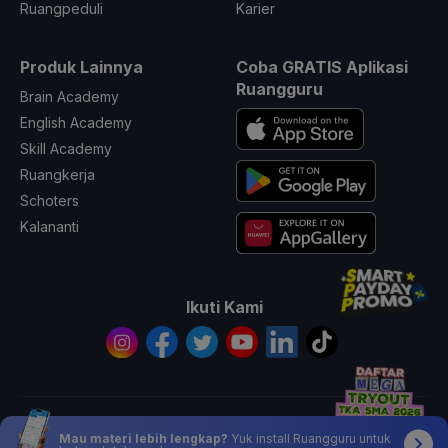
Ruangpeduli
Karier
Produk Lainnya
Coba GRATIS Aplikasi
Ruangguru
Brain Academy
English Academy
Skill Academy
Ruangkerja
Schoters
Kalananti
Ikuti Kami
© 2026 All Rights Reserved PT. Ruang Raya Indonesia
Mau materi lebih lengkap?
Yuk install Ruangguru untuk