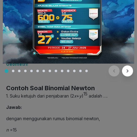
Baca juga:
Mengenal Ilmu Tertua dalam Matematika:
Geometri!
Contoh Soal Binomial Newton
15
1. Suku ketujuh dari penjabaran (2
x
+
y
)
adalah ….
Jawab:
dengan menggunakan rumus binomial newton,
n
=15