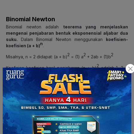
Binomial Newton
Binomial newton adalah
teorema yang menjelaskan
mengenai penjabaran bentuk eksponensial aljabar dua
suku.
Dalam Binomial Newton menggunakan
koefisien-
n
koefisien (a + b)
.
2
2
2
Misalnya, n = 2 didapat: (a + b)
= (1) a
+ 2ab + (1)b
2
Koefisien-koefisien hasil penjabaran (a + b)
adalah 1, 2, 1
yang senilai dengan C
dan C
dapat ditulis:
(2,0)
(2,2)