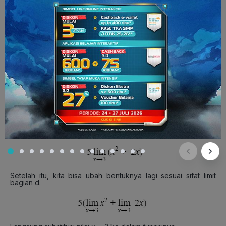
semua soal limit dikerjakan pake cara substitusi dulu. Nah,
kalau hasilnya nggak valid alias bentuk tak tentu, baru deh
pake cara lain.
Soal 1:
Tentukan nilai dari
Pembahasan:
Kalau kamu lihat bentuk limitnya, ini mirip dengan sifat limit
bagian c, ya! Jadi, bisa kita keluarkan konstanta atau angka 5
nya, kayak gini:
Setelah itu, kita bisa ubah bentuknya lagi sesuai sifat limit
bagian d.