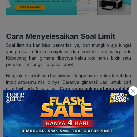
Cara Menyelesaikan Soal Limit
Soal limit itu kan bisa bervariasi ya, dan mungkin aja fungsi
yang dikasih lebih kompleks dari contoh soal yang tadi.
Kebayang kan, gimana ribetnya kalau kita harus bikin satu
persatu limit fungsi itu pakai tabel.
Nah, kita bisa loh cari tau nilai limit tanpa harus pakai tabel dan
input satu-satu nilai x nya. Caranya gimana? Jadi untuk cari
nilai limit, ada 3 cara ya
. Cara yang paling utama adalah
cara substitusi, lalu cara faktorisasi, dan cara perkalian
sekawan.
Bahas satu per-satu, yuk!
1. Cara Substitusi
Cara substitusi ini adalah metode paling dasar. Biasanya