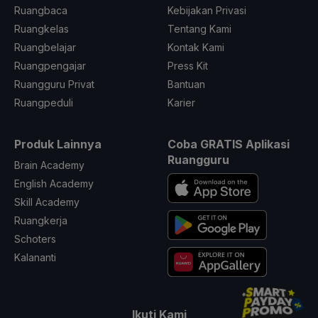
Ruangbaca
Kebijakan Privasi
Ruangkelas
Tentang Kami
Ruangbelajar
Kontak Kami
Ruangpengajar
Press Kit
Ruangguru Privat
Bantuan
Ruangpeduli
Karier
Produk Lainnya
Coba GRATIS Aplikasi
Ruangguru
Brain Academy
English Academy
Skill Academy
Ruangkerja
Schoters
Kalananti
Ikuti Kami