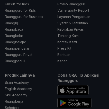
Kursus for Kids
Promo Ruangguru
Ruangguru for Kids
Vulnerability Report
Ruangguru for Business
Layanan Pengaduan
Ruanguji
Syarat & Ketentuan
Ruangbaca
Kebijakan Privasi
Ruangkelas
Tentang Kami
Ruangbelajar
Kontak Kami
Ruangpengajar
Press Kit
Ruangguru Privat
Bantuan
Ruangpeduli
Karier
Produk Lainnya
Coba GRATIS Aplikasi
Ruangguru
Brain Academy
English Academy
Skill Academy
Ruangkerja
Schoters