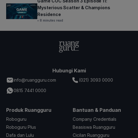
Game COC Season 3 Episode 11:
Mysterious Scatter & Champions
Residence
• 8 minutes read
Hubungi Kami
info@ruangguru.com
(021) 3093 0000
0815 7441 0000
Produk Ruangguru
Bantuan & Panduan
Roboguru
Company Credentials
Roboguru Plus
Beasiswa Ruangguru
Dafa dan Lulu
Cicilan Ruangguru