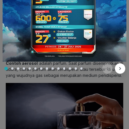
4. Aerosol
Aerosol memiliki
fase terdispersi berupa cairan dan
medium pendispersi berupa gas
. Jadi, bedanya aerosol
dengan aerosol padat terletak pada fase terdispersinya.
Aerosol tidak bisa bertahan lama. Hal ini karena zat
penyusunnya yang mudah rusak oleh perubahan suhu dan
tekanan udara lingkungan.
Contoh aerosol
adalah parfum. Saat parfum disemprotkan di
udara, cairan parfum akan terdispersi atau tersebar di udara
yang wujudnya gas sebagai merupakan medium pendispersi.