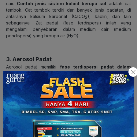
cair.
Contoh jenis sistem koloid berupa sol
adalah cat
tembok. Cat tembok terdiri dari banyak jenis padatan, di
antaranya kalsium karbonat (CaCO
), kaolin, dan lain
3
sebagainya. Zat padat (fase terdispersi) inilah yang
mengalami penyebaran dalam medium cair (medium
pendispersi) yang berupa air (H
O).
2
3. Aerosol Padat
Aerosol padat memiliki
fase terdispersi padat dalam
medium pendispersi gas
.
Contoh aerosol padat
adalah
asap kendaraan. Asap kendaraan mengandung padatan
berupa timbal, karbon, karbon monoksida, dan lain
sebagainya, yang merupakan hasil pembakaran tidak
sempurna dari mesin.
Makanya, ketika kamu melewati kendaraan bermotor yang
mengeluarkan asap, kadang kamu akan merasakan kelilipan
karena adanya padatan (fase terdispersi) di dalam asap
(medium pendispersi).