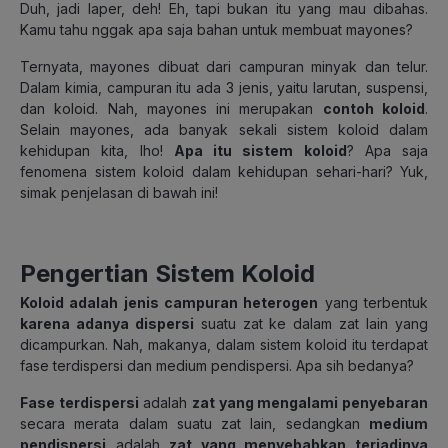
Duh, jadi laper, deh! Eh, tapi bukan itu yang mau dibahas.
Kamu tahu nggak apa saja bahan untuk membuat mayones?
Ternyata, mayones dibuat dari campuran minyak dan telur.
Dalam kimia, campuran itu ada 3 jenis, yaitu larutan, suspensi,
dan koloid. Nah, mayones ini merupakan
contoh koloid
.
Selain mayones, ada banyak sekali sistem koloid dalam
kehidupan kita, lho!
Apa itu sistem koloid
? Apa saja
fenomena sistem koloid dalam kehidupan sehari-hari? Yuk,
simak penjelasan di bawah ini!
Pengertian Sistem Koloid
Koloid adalah jenis campuran heterogen
yang terbentuk
karena adanya dispersi
suatu zat ke dalam zat lain yang
dicampurkan. Nah, makanya, dalam sistem koloid itu terdapat
fase terdispersi dan medium pendispersi. Apa sih bedanya?
Fase terdispersi
adalah
zat yang mengalami penyebaran
secara merata dalam suatu zat lain, sedangkan
medium
pendispersi
adalah
zat yang menyebabkan terjadinya