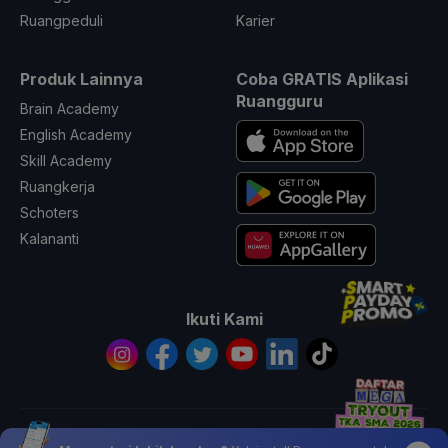
Ruangpeduli
Karier
Produk Lainnya
Coba GRATIS Aplikasi
Ruangguru
Brain Academy
English Academy
Skill Academy
Ruangkerja
Schoters
Kalananti
Ikuti Kami
© 2026 All Rights Reserved PT. Ruang Raya Indonesia